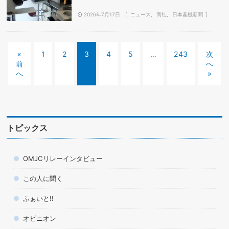
2026年7月17日
ニュース
商社
日本産機新聞
«
1
2
3
4
5
…
243
次
前
へ
へ
»
トピックス
OMJCリレーインタビュー
この人に聞く
ふぁいと!!
オピニオン