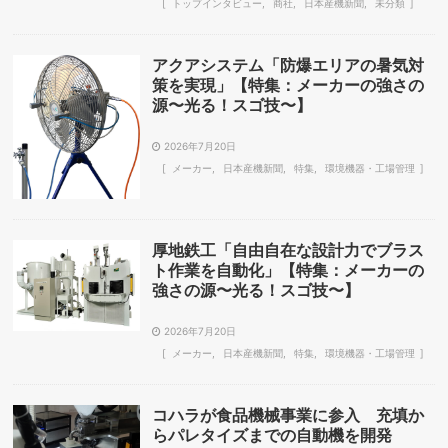
トップインタビュー
商社
日本産機新聞
未分類
アクアシステム「防爆エリアの暑気対
策を実現」【特集：メーカーの強さの
源〜光る！スゴ技〜】
2026年7月20日
メーカー
日本産機新聞
特集
環境機器・工場管理
厚地鉄工「自由自在な設計力でブラス
ト作業を自動化」【特集：メーカーの
強さの源〜光る！スゴ技〜】
2026年7月20日
メーカー
日本産機新聞
特集
環境機器・工場管理
コハラが食品機械事業に参入 充填か
らパレタイズまでの自動機を開発