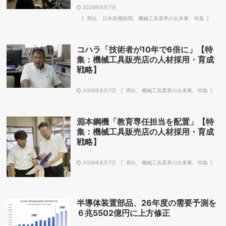
2026年8月7日
商社
日本産機新聞
機械工具業界の出来事
特集
コハラ「技術者が10年で6倍に」【特
集：機械工具販売店の人材採用・育成
戦略】
2026年8月7日
商社
機械工具業界の出来事
特集
淵本鋼機「教育専任担当を配置」【特
集：機械工具販売店の人材採用・育成
戦略】
2026年8月7日
商社
機械工具業界の出来事
特集
半導体装置部品、26年度の需要予測を
６兆5502億円に上方修正