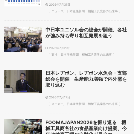
2026年7月31日
ニュース
日本産機新聞
機械工具業界の出来事
中日本ユニソル会の総会が開催、各社
が強み持ち寄り相互発展を狙う
2026年7月29日
商社
日本産機新聞
機械工具業界の出来事
日本レヂボン、レヂボン水魚会・支部
総会を開催 生産能力増強で内外需を
取り込む
2026年7月17日
メーカー
日本産機新聞
機械工具業界の出来事
FOOMAJAPAN2026を振り返る 機
械工具商各社の食品産業向け提案、今