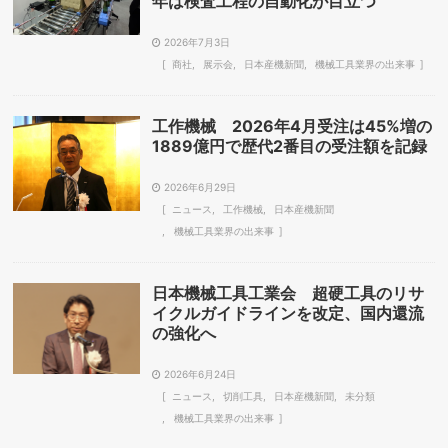
年は検査工程の自動化が目立つ
2026年7月3日
商社
展示会
日本産機新聞
機械工具業界の出来事
工作機械 2026年4月受注は45%増の
1889億円で歴代2番目の受注額を記録
2026年6月29日
ニュース
工作機械
日本産機新聞
機械工具業界の出来事
日本機械工具工業会 超硬工具のリサ
イクルガイドラインを改定、国内還流
の強化へ
2026年6月24日
ニュース
切削工具
日本産機新聞
未分類
機械工具業界の出来事