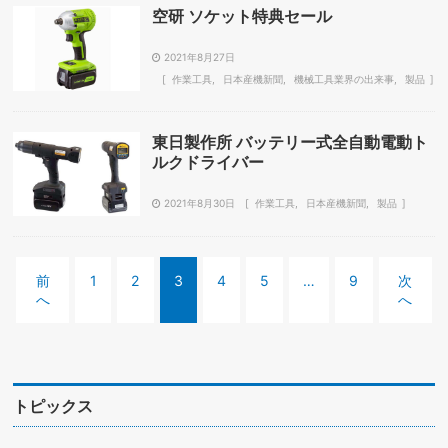
空研 ソケット特典セール
2021年8月27日
作業工具
日本産機新聞
機械工具業界の出来事
製品
東日製作所 バッテリー式全自動電動ト
ルクドライバー
2021年8月30日
作業工具
日本産機新聞
製品
前
1
2
3
4
5
…
9
次
へ
へ
トピックス