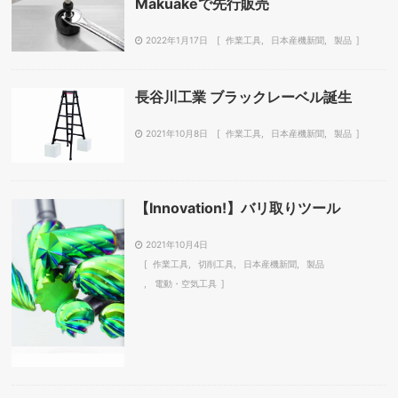
Makuakeで先行販売
2022年1月17日
作業工具
日本産機新聞
製品
長谷川工業 ブラックレーベル誕生
2021年10月8日
作業工具
日本産機新聞
製品
【Innovation!】バリ取りツール
2021年10月4日
作業工具
切削工具
日本産機新聞
製品
電動・空気工具