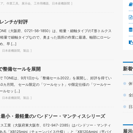
ェア
作業工具
展示会
工作用機器
日本産機新聞
スレンチが好評
NE（大阪府、0721-56-1850）は、軽量・細軸タイプのT形トルクス
 軽量で細軸タイプなので、奥まった箇所の作業に最適。軸部にローレ
、早 […]
日本産機新聞
製品
新着
日まで整備セールを展開
 TONEは、9月1日から「整備セール2022」を展開し、好評を得てい
休
での3カ月間。 セール限定の「ツールセット」や限定仕様の「ツールケー
ルセッ […]
全
日本産機新聞
製品
日
ス最小・最軽量のバンドソー・マンティスシリーズ
ス工業（大阪府東大阪市、072-947-2385）はバンドソー・マンティ
展示
「XB125mini（チェーンバイス仕様）」と「XB120Amini（平バイ