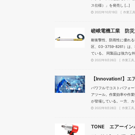
ス仕様）」を発売し […]
2022年10月19日
作業工
嵯峨電機工業 防災
耐衝撃性、防雨性に優れる
区、03-3759-826
ている。 同製品は強力な外筒
2022年9月26日
作業工具
【Innovation!】
パワフルでコストパフォー
アツール。作業効率や作業
が登場している。一方、カー
2022年9月28日
作業工具
TONE エアーイ