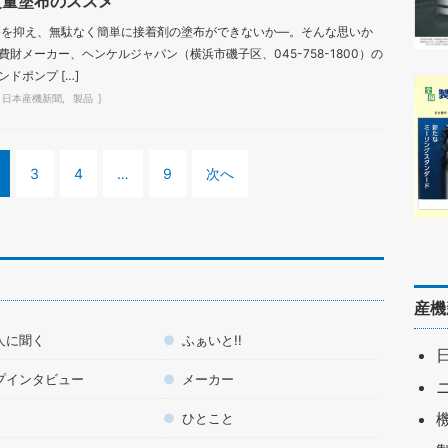
定量塗布のススメ
格を抑え、無駄なく簡単に接着剤の塗布ができないか—。そんな思いか
財メーカー、ヘンケルジャパン（横浜市磯子区、045-758-1800）の
ドポンプ […]
日本産機新聞
製品
3
4
…
9
次へ
産機
人に聞く
ふぁいと!!
プインタビュー
メーカー
ひとこと