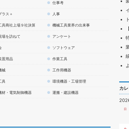
仕事考
プラス＋
人事
工具商社上場９社決算
機械工具業界の出来事
現場を訪ねて
アンケート
会
ソフトウェア
装置用品
作業工具
機械
工作用機器
工具
環境機器・工場管理
カレ
機材・電気制御機器
運搬・建設機器
20
日