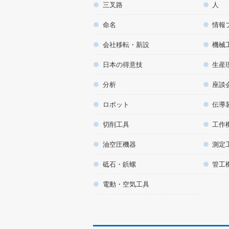
三叉路
人
命名
情報
会社移転・新設
機械
日本の得意技
生産
分析
座談
ロボット
伝導
切削工具
工作
油空圧機器
測定
砥石・鋲螺
管工
電動・空気工具