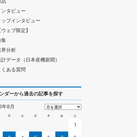
製品
インタビュー
トップインタビュー
【ウェブ限定】
特集
業界分析
統計データ（日本産機新聞）
よくある質問
ンダーから過去の記事を探す
26年8月
月
火
水
木
金
土
1