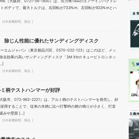
NE（大阪府、0721-56-1850）は、出力角19㎜のエアーインパクトレ
トボディで、最大トルクは、右回転が732N.m、左回転が922N.mとハ
日本産機新聞
製品
 除じん性能に優れたサンディングディスク
ーエムジャパン（東京都品川区、0570-022-123）はこのほど、メッ
去効果の高いサンディングディスク「3M Xtrct キュービトロンネッ
…]
日本産機新聞
製品
ルミ柄テストハンマーが好評
阪市、072-963-2221）は、アルミ柄のテストハンマーを発売し、好
を採用することで、従来の木柄に比べ打撃時の柄の鳴りが小さく、打音
みや壁面 […]
日本産機新聞
製品