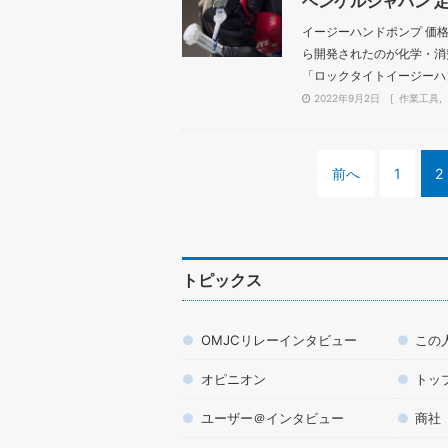
ヘンケルジャパン 
イージーハンドポンプ 価
ら開発されたのが化学・消費
「ロックタイトイージーハン
2022年9月2日
作業工具
前へ
1
2
トピックス
OMJCリレーインタビュー
この
オピニオン
トッ
ユーザー＠インタビュー
商社