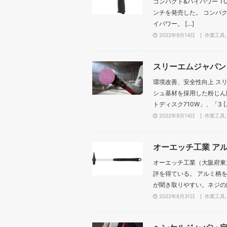
コンパクト&ハイパワー TO
ンチを発売した。 コンパク
イパワー。 […]
2022年9月14日
作業工具
スリーエムジャパン
環境改善、安全性向上 スリ
シュ基材を採用した粉じん除
トディスク710W」、「3 [
2022年9月14日
作業工具
オーエッチ工業 ア
オーエッチ工業（大阪府東大
評を得ている。 アルミ柄
が聞き取りやすい。ネジの緩
2022年8月31日
作業工具