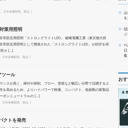
具
日本産機新聞
製品
山
を
対策用照明
頭
ジ
非常防災用照明「ストロングライトLED」 嵯峨電機工業（東京都大田
1）は、非常防災用照明として開発された「ストロングライトLED」が好評を得
Y
日
カ […]
集
日本産機新聞
製品
エアツール
おす
マンスが高く、締付や研削、ブロー、塗装など幅広い分野で活躍するエ
性を高めるため、よりハイパワーで軽量、コンパクト、低振動の新製品
ボンニュートラルの […]
日本産機新聞
製品
ンパクトを発売