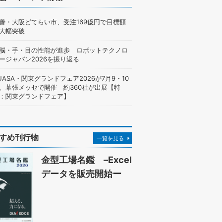
善・大阪どてらい市、受注169億円で目標額
大幅突破
脳・手・目の性能が進歩 ロボットテクノロ
ージャパン2026を振り返る
UASA・関東グランドフェア2026が7月9・10
、幕張メッセで開催 約360社が出展【特
：関東グランドフェア】
すめ刊行物
一覧を見る
金型工場名鑑 –Excel
データを販売開始ー