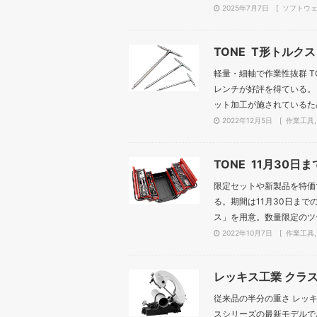
2025年7月7日
ソフトウ
TONE T形トルク
軽量・細軸で作業性抜群 TO
レンチが好評を得ている。
ット加工が施されているため
2022年12月5日
作業工具
TONE 11月30
限定セットや新製品を特価で
る。期間は11月30日ま
ス」を用意。数量限定のツー
2022年10月7日
作業工具
レッキス工業 クラ
従来品の半分の重さ レッキ
スシリーズの最新モデルである