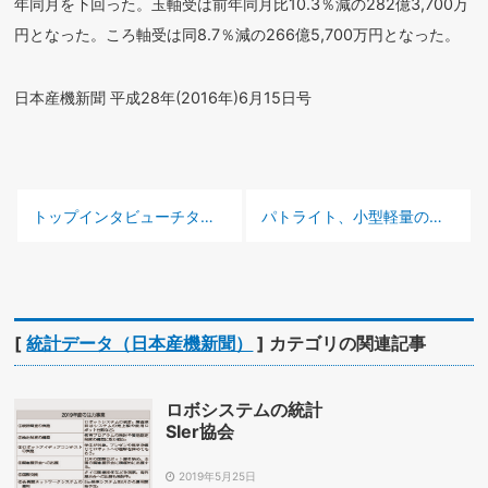
年同月を下回った。玉軸受は前年同月比10.3％減の282億3,700万
円となった。ころ軸受は同8.7％減の266億5,700万円となった。
日本産機新聞 平成28年(2016年)6月15日号
前の記事 :
次の記事 :
トップインタビュー
チタ製作所 間瀬 康友社長
パトライト、小型軽量の
電池式
[
統計データ（日本産機新聞）
] カテゴリの関連記事
ロボシステムの統計
SIer協会
2019年5月25日