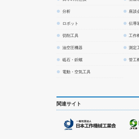
分析
座談
ロボット
伝導
切削工具
工作
油空圧機器
測定
砥石・鋲螺
管工
電動・空気工具
関連サイト