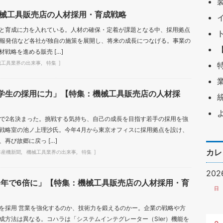
械工具販売店の人材採用・育成戦略
と育成に力を入れている。人材の確保・定着が課題となる中、採用拠点
情報発信など各社が独自の施策を展開し、将来の成長につなげる。事業の
戦略を進める販売 […]
械工具業界の出来事
特集
学生の採用に力」【特集：機械工具販売店の人材採
時点で2名決まった。挑戦する気持ち、自己の成長を目指す若手の採用を強
戦略室の池ノ上理沙氏。今年4月から東京オフィスに採用拠点を設け、
再び故郷に戻っ […]
カレ
本産機新聞
機械工具業界の出来事
特集
20
0年で6倍に」【特集：機械工具販売店の人材採用・育
日
を採用 営業を強化するのか、技術力を鍛えるのかー。企業の戦略や方
成方法は異なる。コハラは「システムインテグレーター（SIer）機能を