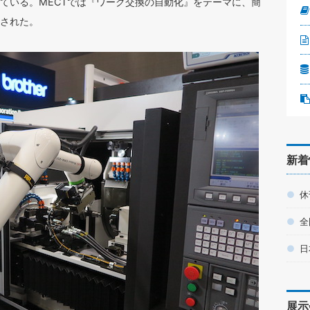
ている。MECTでは『ワーク交換の自動化』をテーマに、簡
された。
新着
休
全
日
展示