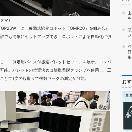
山
を
クマ）
GP26W」に、移動式協働ロボット「OMR20」を組み合わ
頭
ジ
誰でも簡単にセットアップでき、ロボットによる自動化に慣
Y
日
集
し、「測定用バイス付搬送パレットセット」を展示。コンパ
可能。パレットの位置決めは簡単着脱クランプを使用し、工
ことで1度の段取りで複数ワークの測定が可能。
おす