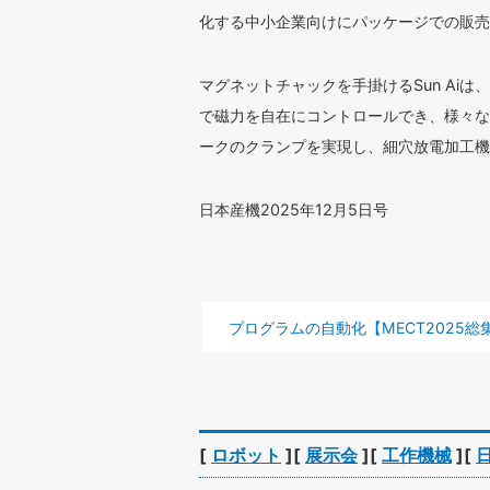
化する中小企業向けにパッケージでの販売
マグネットチャックを手掛けるSun Aiは
で磁力を自在にコントロールでき、様々な
ークのクランプを実現し、細穴放電加工機
日本産機2025年12月5日号
前の記事 :
プログラムの自動化【MECT2025総
[
ロボット
][
展示会
][
工作機械
][