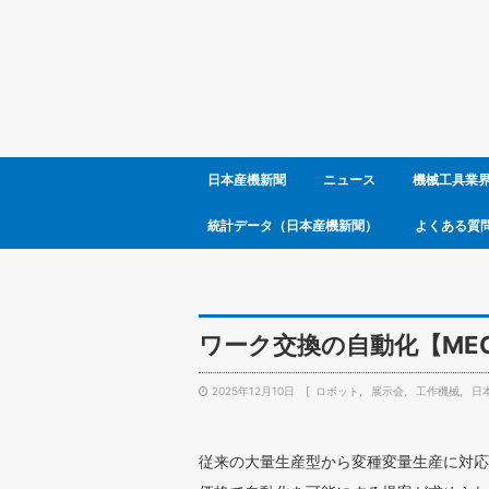
日本産機新聞
ニュース
機械工具業
統計データ（日本産機新聞）
よくある質
ワーク交換の自動化【MEC
2025年12月10日
ロボット
展示会
工作機械
日
従来の大量生産型から変種変量生産に対応