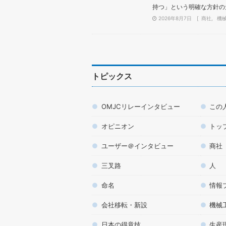
持つ」という明確な方針の元
2026年8月7日
商社
機
トピックス
OMJCリレーインタビュー
この
オピニオン
トッ
ユーザー＠インタビュー
商社
三叉路
人
命名
情報
会社移転・新設
機械
日本の得意技
生産