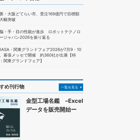
善・大阪どてらい市、受注169億円で目標額
大幅突破
脳・手・目の性能が進歩 ロボットテクノロ
ージャパン2026を振り返る
UASA・関東グランドフェア2026が7月9・10
、幕張メッセで開催 約360社が出展【特
：関東グランドフェア】
すめ刊行物
一覧を見る
金型工場名鑑 –Excel
データを販売開始ー