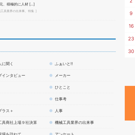
2
、積極的に人材 […]
械工具業界の出来事
特集
9
16
23
30
人に聞く
ふぁいと!!
プインタビュー
メーカー
ひとこと
仕事考
プラス＋
人事
工具商社上場９社決算
機械工具業界の出来事
現場を訪ねて
アンケート