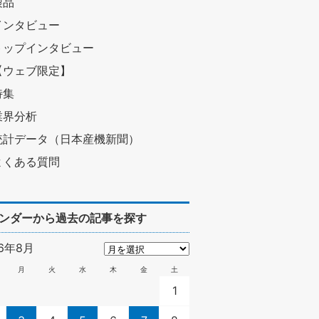
製品
インタビュー
トップインタビュー
【ウェブ限定】
特集
業界分析
統計データ（日本産機新聞）
よくある質問
ンダーから過去の記事を探す
26年8月
月
火
水
木
金
土
1