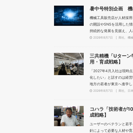
暑中号特別企画 機
機械工具販売店が人材採用
の開設やSNSを活用した
持続的な発展を見据え、人材
2026年8月7日
商社
機
三共精機「Uターン
用・育成戦略】
「2027年4月入社は現
化したい」と話すのは経営
地方の若者が東京へ進学し、
2026年8月7日
商社
日
コハラ「技術者が1
成戦略】
ユーザーのベテランと若手
針によって必要な人材や育