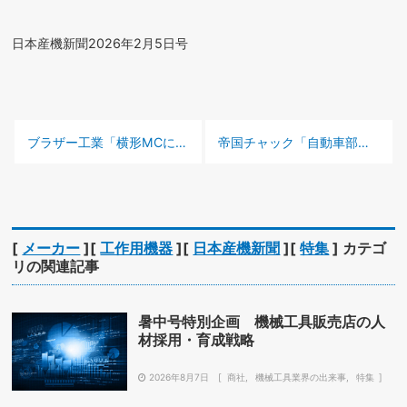
日本産機新聞2026年2月5日号
前の記事 :
次の記事 :
ブラザー工業「横形MCに大型傾斜テーブルを搭載」【特集：〜自動車産業〜提案したい技術はこれだ！】
帝国チャック「自動車部品の品質安定に不可欠」【特集：〜自動車産業〜提案したい技術はこれだ！】
[
メーカー
][
工作用機器
][
日本産機新聞
][
特集
] カテゴ
リの関連記事
暑中号特別企画 機械工具販売店の人
材採用・育成戦略
2026年8月7日
商社
機械工具業界の出来事
特集