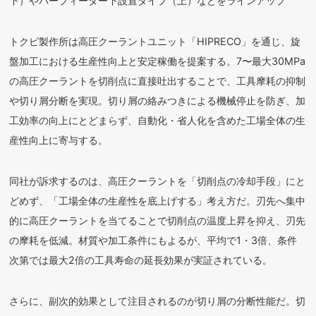
下）やバーフィーダー下設置タイプ（上）などをラインアップ
トクピ製作所は高圧クーラントユニット「HIPRECO」を通じ、旋
盤加工における生産性向上と安定稼働を提案する。7〜最大30MPa
の高圧クーラントを切削点に直接吐出することで、工具摩耗の抑制
や切り屑分断を実現。切り屑の絡みつきによる機械停止を防ぎ、加
工効率の向上にとどまらず、自動化・省人化を含めた工場全体の生
産性向上に寄与する。
同社が訴求するのは、高圧クーラントを「切削点の冷却手段」にと
どめず、「工場全体の生産性を底上げする」考え方だ。刃先へ集中
的に高圧クーラントを当てることで切削点の温度上昇を抑え、刃先
の摩耗を低減。材質や加工条件にもよるが、平均で1・3倍、条件
次第では最大2倍の工具寿命の延長効果が実証されている。
さらに、副次的効果として注目されるのが切り屑の分断性能だ。切