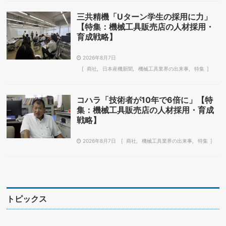
三共精機「Uターン学生の採用に力」
【特集：機械工具販売店の人材採用・
育成戦略】
2026年8月7日
商社
日本産機新聞
機械工具業界の出来事
特集
コハラ「技術者が10年で6倍に」【特
集：機械工具販売店の人材採用・育成
戦略】
2026年8月7日
商社
機械工具業界の出来事
特集
トピックス