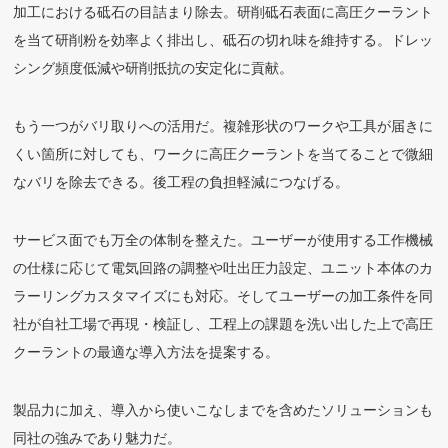
加工における砥石の目詰まり除去。研削砥石表面に高圧クーラント
を当て研削粉を効率よく排出し、砥石の切れ味を維持する。ドレッ
シング頻度低減や研削抵抗の安定化に貢献。
もう一つがバリ取りへの活用だ。複雑形状のワークや工具が届きに
くい箇所に対しても、ワークに高圧クーラントを当てることで微細
なバリを除去できる。後工程の負担軽減につなげる。
サービス面でも万全の体制を整えた。ユーザーが使用する工作機械
の仕様に応じて電気回路の調整や吐出圧力設定、ユニット本体のカ
ラーリングカスタマイズにも対応。そしてユーザーの加工条件を同
社が自社工場で再現・検証し、工程上の課題を洗い出した上で高圧
クーラントの最適な導入方法を提案する。
製品力に加え、導入から使いこなしまでを含めたソリューションも
同社の強みであり魅力だ。