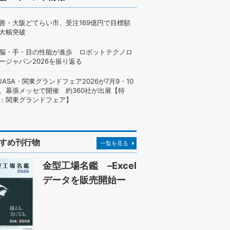
善・大阪どてらい市、受注169億円で目標額
大幅突破
脳・手・目の性能が進歩 ロボットテクノロ
ージャパン2026を振り返る
UASA・関東グランドフェア2026が7月9・10
、幕張メッセで開催 約360社が出展【特
：関東グランドフェア】
すめ刊行物
一覧を見る
金型工場名鑑 –Excel
データを販売開始ー