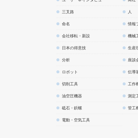
三叉路
人
命名
情報
会社移転・新設
機械
日本の得意技
生産
分析
座談
ロボット
伝導
切削工具
工作
油空圧機器
測定
砥石・鋲螺
管工
電動・空気工具