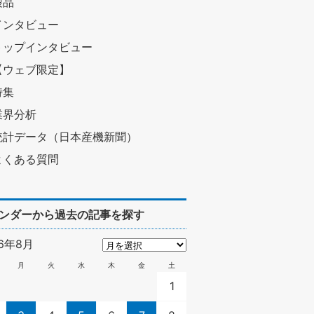
製品
インタビュー
トップインタビュー
【ウェブ限定】
特集
業界分析
統計データ（日本産機新聞）
よくある質問
ンダーから過去の記事を探す
26年8月
月
火
水
木
金
土
1