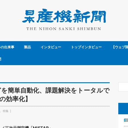
界の出来事
製品
インタビュー
トップインタビュー
【ウェブ
問
どを簡単自動化、課題解決をトータルで
の効率化】
特集
」／三次元測定機「MiSTAR」