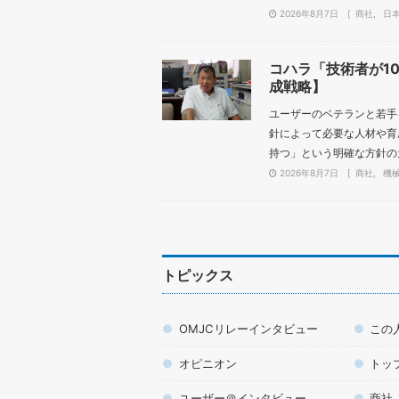
2026年8月7日
商社
日
コハラ「技術者が1
成戦略】
ユーザーのベテランと若手
針によって必要な人材や育
持つ」という明確な方針の元
2026年8月7日
商社
機
トピックス
OMJCリレーインタビュー
この
オピニオン
トッ
ユーザー＠インタビュー
商社