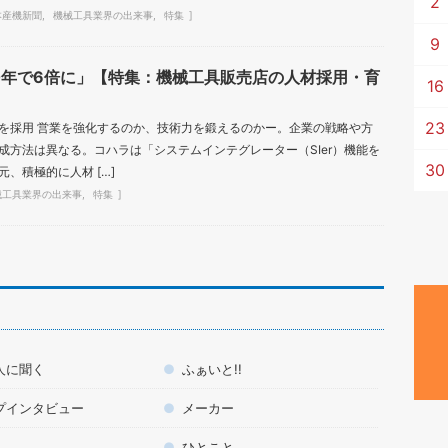
2
本産機新聞
機械工具業界の出来事
特集
9
0年で6倍に」【特集：機械工具販売店の人材採用・育
16
23
を採用 営業を強化するのか、技術力を鍛えるのかー。企業の戦略や方
成方法は異なる。コハラは「システムインテグレーター（SIer）機能を
30
、積極的に人材 […]
械工具業界の出来事
特集
人に聞く
ふぁいと!!
プインタビュー
メーカー
ひとこと