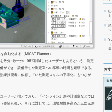
山
を
頭
ジ
Y
日
集
動化する（MiCAT Planner）
を数分~数十分に95%削減したユーザーもあるという。測定
備ができ、設備待ちや測定室への移動の時間も短縮できる。
おす
熟練技能者に依存していた測定スキルの平準化にもつなが
ユーザーが増えており、「インライン計測や計測室などでは
う要望も強い。それに対しては、環境耐性を高めた三次元測