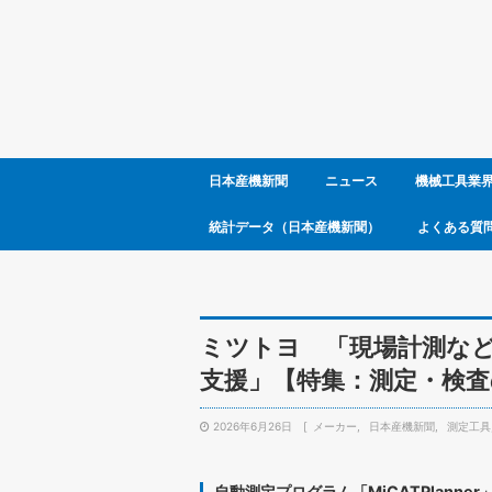
日本産機新聞
ニュース
機械工具業
統計データ（日本産機新聞）
よくある質
ミツトヨ 「現場計測な
支援」【特集：測定・検査
2026年6月26日
メーカー
日本産機新聞
測定工具
自動測定プログラム「MiCATPlanner