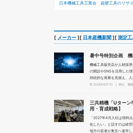
前の記事 :
日本機械工具工業会 超硬工具のリサイクルガイドラインを改定、国内還流の
[
メーカー
][
日本産機新聞
][
測定工
暑中号特別企画 機
機械工具販売店が人材採用
の開設やSNSを活用した
持続的な発展を見据え、人材
2026年8月7日
商社
機
三共精機「Uターン
用・育成戦略】
「2027年4月入社は現
化したい」と話すのは経営
地方の若者が東京へ進学し、