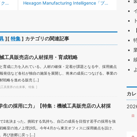
次の記事 :
強化へ
Hexagon Manufacturing Intelligence「プログラムの自動作成で作業時間を３割以上削減」【特集：測定・検査の効率化】
具
][
特集
] カテゴリの関連記事
械工具販売店の人材採用・育成戦略
と育成に力を入れている。人材の確保・定着が課題となる中、採用拠点
情報発信など各社が独自の施策を展開し、将来の成長につなげる。事業の
戦略を進める販売 […]
械工具業界の出来事
特集
カレ
学生の採用に力」【特集：機械工具販売店の人材採
20
日
時点で2名決まった。挑戦する気持ち、自己の成長を目指す若手の採用を強
戦略室の池ノ上理沙氏。今年4月から東京オフィスに採用拠点を設け、
再び故郷に戻っ […]