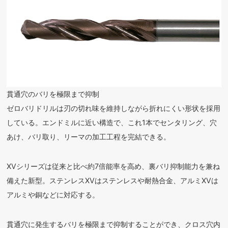
貫通穴のバリを極限まで抑制
ゼロバリドリルは刃の切れ味を維持しながら折れにくい形状を採用
している。エンドミルに近い構造で、これ1本でセンタリング、穴
あけ、バリ取り、リーマの加工工程を完結できる。
XVシリーズは従来と比べ約7倍能率を高め、裏バリ抑制能力を兼ね
備えた新型。ステンレスXVはステンレスや耐熱合金、アルミXVは
アルミや銅などに対応する。
貫通穴に発生するバリを極限まで抑制することができ、クロス穴内