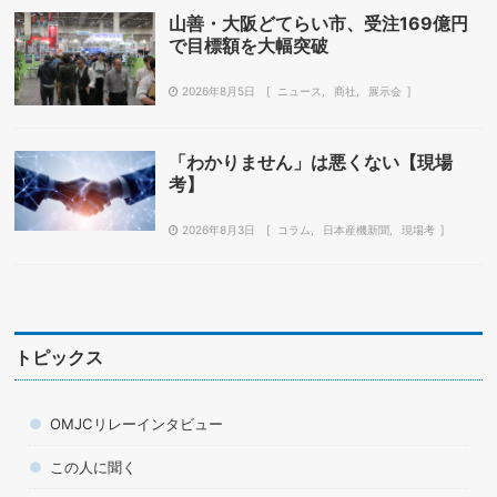
山善・大阪どてらい市、受注169億円
で目標額を大幅突破
2026年8月5日
ニュース
商社
展示会
「わかりません」は悪くない【現場
考】
2026年8月3日
コラム
日本産機新聞
現場考
トピックス
OMJCリレーインタビュー
この人に聞く