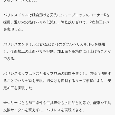
バリレスドリルは独自形状と刃先にシャープエッジのコーナーRを
採用。通り穴の抜けバリを低減し、陣笠残りゼロで、2次加工レス
を実現した。
バリレスエンドミルは右/左ねじれのダブルヘリカル形状を採用
し、側面加工の上面バリを抑制。加工面を高精度に仕上げることが
できる。
バリレスタップは下穴とタップ谷底の隙間を無くし、内径も切削す
ることでバリゼロを実現。刃欠けを抑制するタップ形状により、安
定加工を実現した。
全シリーズとも加工条件や工具寿命も汎用品と同等で、能率や工具
交換サイクルを変えずに、バリレスを実現できる。