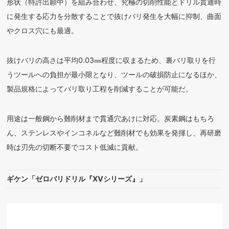
形状（特許出願中）を組み合わせ、究極の切削性能とドリル貫通時
に発生する応力を分散することで抜けバリ発生を大幅に抑制、曲面
やクロス穴にも最適。
抜けバリの高さは平均0.03㎜程度に収まるため、裏バリ取りを行
うツールへの負担が最小限となり、ツールの破損防止になるほか、
製品規格によってバリ取り工程を削減することが可能だ。
用途は一般鋼から難削材まで貫通穴あけに対応。炭素鋼はもちろ
ん、ステンレスやインコネルなど難削材でも効果を発揮し、再研磨
時は刃先の切断不要でコスト低減に貢献。
ギケン「ゼロバリドリル『XVシリーズ』」