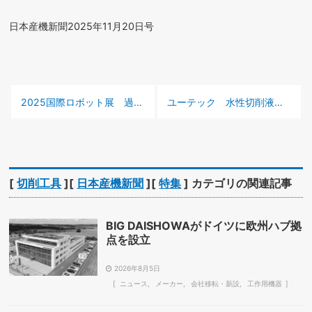
日本産機新聞2025年11月20日号
前の記事 :
次の記事 :
2025国際ロボット展 過去最多の出展者で産業ロボの新製品やAIの新技術が一堂
ユーテック 水性切削液「アクアブルー」を実用化へ
[
切削工具
][
日本産機新聞
][
特集
] カテゴリの関連記事
BIG DAISHOWAがドイツに欧州ハブ拠
点を設立
2026年8月5日
ニュース
メーカー
会社移転・新設
工作用機器