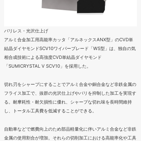
バリレス・光沢仕上げ
アルミ合金加工用高能率カッタ「アルネックスANX型」のCVD単
結晶ダイヤモンドSCV10ワイパーブレード「WS型」は、独自の気
相合成技術による高強度CVD単結晶ダイヤモンド
「SUMICRYSTAL V SCV10」を採用した。
切れ刃をシャープにすることでアルミ合金や銅合金など非鉄金属の
フライス加工で、抜群の光沢仕上げやバリを抑制した加工を実現す
る。耐摩耗性・耐欠損性に優れ、シャープな切れ味を長時間維持
し、トータル工具費を低減することができる。
自動車などで燃費向上のため部品軽量化に伴いアルミ合金など非鉄
金属の使用割合が増加。それらの切削加工における高能率化や工具