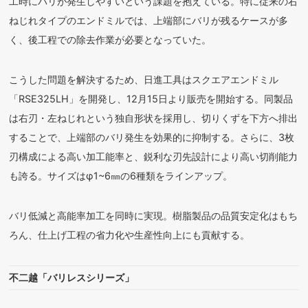
工時にバリが発生しやすいという課題を抱えている。特に従来の右
ねじれタイプのエンドミルでは、上端部にバリが残るケースが多
く、後工程での除去作業が必要となっていた。
こうした問題を解決するため、日進工具はスクエアエンドミル
「RSE325LH」を開発し、12月15日より販売を開始する。同製品
は右刃・左ねじれという独自形状を採用し、切りくずを下方へ排出
することで、上端部のバリ発生を効果的に抑制する。さらに、3枚
刃構成による高い加工能率と、鋭利な刃先設計により高い切削能力
も誇る。サイズはφ1~6㎜の6種類をラインアップ。
バリ低減と高能率加工を同時に実現。樹脂製品の品質安定化はもち
ろん、仕上げ工程の省力化や生産性向上にも貢献する。
不二越「バリレスシリーズ」