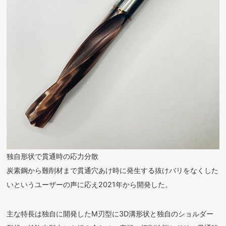
独自形状で貫通時の応力分散
炭素鋼から難削材まで貫通穴あけ時に発生する抜けバリをなくした
いというユーザーの声に応え2021年から開発した。
主な特長は独自に開発したM刃型に3D溝形状と独自のショルダー