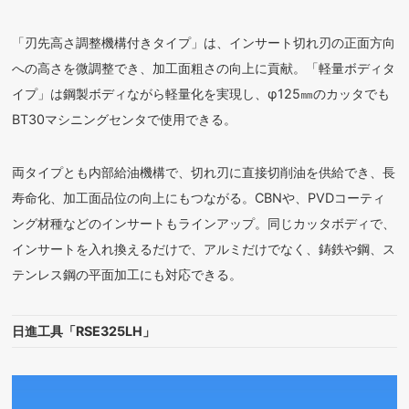
「刃先高さ調整機構付きタイプ」は、インサート切れ刃の正面方向
への高さを微調整でき、加工面粗さの向上に貢献。「軽量ボディタ
イプ」は鋼製ボディながら軽量化を実現し、φ125㎜のカッタでも
BT30マシニングセンタで使用できる。
両タイプとも内部給油機構で、切れ刃に直接切削油を供給でき、長
寿命化、加工面品位の向上にもつながる。CBNや、PVDコーティ
ング材種などのインサートもラインアップ。同じカッタボディで、
インサートを入れ換えるだけで、アルミだけでなく、鋳鉄や鋼、ス
テンレス鋼の平面加工にも対応できる。
日進工具「RSE325LH」