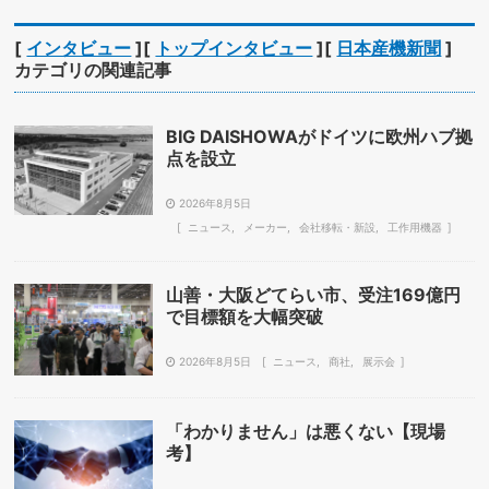
[
インタビュー
][
トップインタビュー
][
日本産機新聞
]
カテゴリの関連記事
BIG DAISHOWAがドイツに欧州ハブ拠
点を設立
2026年8月5日
ニュース
メーカー
会社移転・新設
工作用機器
山善・大阪どてらい市、受注169億円
で目標額を大幅突破
2026年8月5日
ニュース
商社
展示会
「わかりません」は悪くない【現場
考】