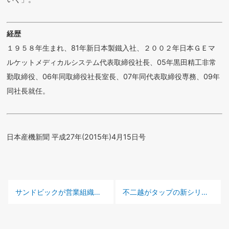
経歴
１９５８年生まれ、81年新日本製鐵入社、２００２年日本ＧＥマ
ルケットメディカルシステム代表取締役社長、05年黒田精工非常
勤取締役、06年同取締役社長室長、07年同代表取締役専務、09年
同社長就任。
日本産機新聞 平成27年(2015年)4月15日号
前の記事 :
次の記事 :
サンドビックが営業組織を刷新
不二越がタップの新シリーズ