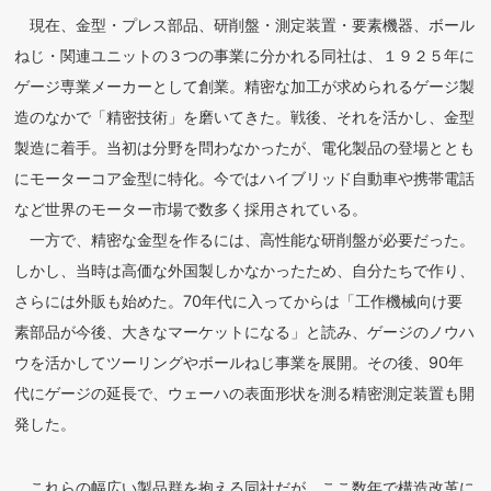
現在、金型・プレス部品、研削盤・測定装置・要素機器、ボール
ねじ・関連ユニットの３つの事業に分かれる同社は、１９２５年に
ゲージ専業メーカーとして創業。精密な加工が求められるゲージ製
造のなかで「精密技術」を磨いてきた。戦後、それを活かし、金型
製造に着手。当初は分野を問わなかったが、電化製品の登場ととも
にモーターコア金型に特化。今ではハイブリッド自動車や携帯電話
など世界のモーター市場で数多く採用されている。
一方で、精密な金型を作るには、高性能な研削盤が必要だった。
しかし、当時は高価な外国製しかなかったため、自分たちで作り、
さらには外販も始めた。70年代に入ってからは「工作機械向け要
素部品が今後、大きなマーケットになる」と読み、ゲージのノウハ
ウを活かしてツーリングやボールねじ事業を展開。その後、90年
代にゲージの延長で、ウェーハの表面形状を測る精密測定装置も開
発した。
これらの幅広い製品群を抱える同社だが、ここ数年で構造改革に