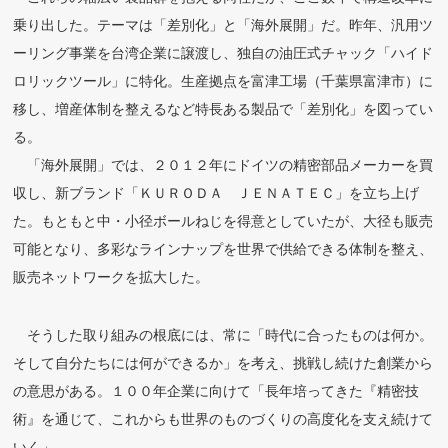
乗り出した。テーマは「差別化」と「海外展開」だ。昨年、汎用ツ
ーリング事業を台湾企業に譲渡し、独自の油圧式チャック「ハイド
ロリックツール」に特化。生産拠点を富津工場（千葉県富津市）に
移し、増産体制を整えるなど特長ある製品で「差別化」を図ってい
る。
「海外展開」では、２０１２年にドイツの精密部品メーカーを買
収し、新ブランド「ＫＵＲＯＤＡ ＪＥＮＡＴＥＣ」を立ち上げ
た。もともと中・小径ボールねじを得意としていたが、大径も販売
可能となり、多彩なラインナップを世界で供給できる体制を整え、
販売ネットワークを拡大した。
そうした取り組みの根底には、常に「時代に合ったものは何か。
そして自分たちには何ができるか」を考え、挑戦し続けた創業から
の意思がある。１００年企業に向けて「長年培ってきた『精密技
術』を通じて、これからも世界のものづくりの高度化を支え続けて
いく」。