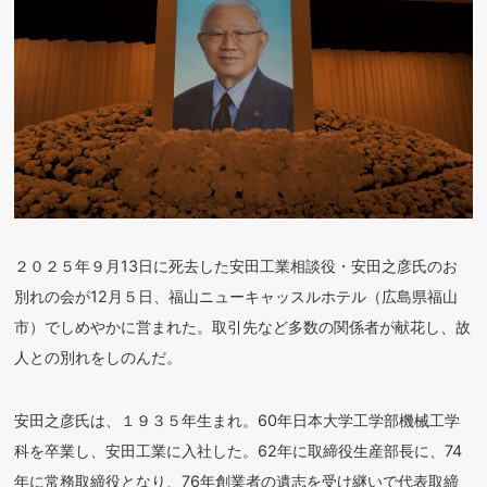
２０２５年９月13日に死去した安田工業相談役・安田之彦氏のお
別れの会が12月５日、福山ニューキャッスルホテル（広島県福山
市）でしめやかに営まれた。取引先など多数の関係者が献花し、故
人との別れをしのんだ。
安田之彦氏は、１９３５年生まれ。60年日本大学工学部機械工学
科を卒業し、安田工業に入社した。62年に取締役生産部長に、74
年に常務取締役となり、76年創業者の遺志を受け継いで代表取締