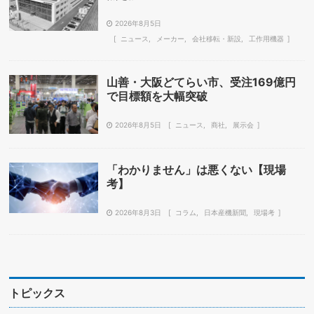
2026年8月5日
ニュース
メーカー
会社移転・新設
工作用機器
山善・大阪どてらい市、受注169億円
で目標額を大幅突破
2026年8月5日
ニュース
商社
展示会
「わかりません」は悪くない【現場
考】
2026年8月3日
コラム
日本産機新聞
現場考
トピックス