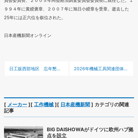
員会委員長、２００５年同会経済調査委員会委員長に就任した。１
９９４年に黄綬褒章、２００７年に旭日小綬章を受章。逝去した
25年には正六位を叙位された。
日本産機新聞オンライン
前の記事 :
次の記事 :
日工販西部地区 忘年懇親会に74人が参加
2026年機械工具関連団体の需要見通し 航空、防衛や造船のけん引に期待
[
メーカー
][
工作機械
][
日本産機新聞
] カテゴリの関連
記事
BIG DAISHOWAがドイツに欧州ハブ拠
点を設立