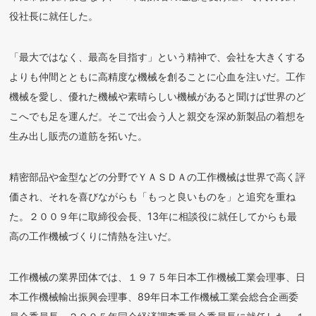
役社長に就任した。
「最大ではなく、最高を目指す」という精神で、会社を大きくする
よりも仲間とともに高精度な機械を創ることに心血を注いだ。工作
機械を愛し、優れた機械や素晴らしい機械があると聞けば世界のど
こへでも足を運んだ。そこで出会う人と親交を深め新製品の着想を
生み出し販売の道筋を拓いた。
精密部品や金型などの分野でＹＡＳＤＡの工作機械は世界で高く評
価され、それを喜びながらも「もっと良いものを」と追究を重ね
た。２００９年に取締役会長、13年に相談役に就任してからも最
高の工作機械づくりに情熱を注いだ。
工作機械の業界団体では、１９７５年日本工作機械工業会理事、日
本工作機械輸出振興会理事、89年日本工作機械工業会総合企画委