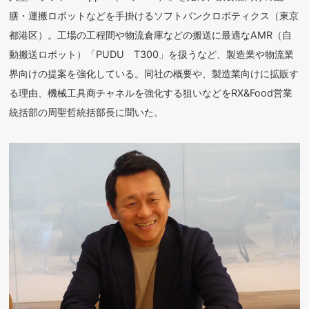
膳・運搬ロボットなどを手掛けるソフトバンクロボティクス（東京
都港区）。工場の工程間や物流倉庫などの搬送に最適なAMR（自
動搬送ロボット）「PUDU T300」を扱うなど、製造業や物流業
界向けの提案を強化している。同社の概要や、製造業向けに拡販す
る理由、機械工具商チャネルを強化する狙いなどをRX&Food営業
統括部の周聖哲統括部長に聞いた。