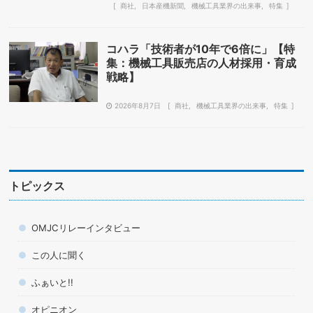
商社
日本産機新聞
機械工具業界の出来事
特集
コハラ「技術者が10年で6倍に」【特
集：機械工具販売店の人材採用・育成
戦略】
2026年8月7日
商社
機械工具業界の出来事
特集
トピックス
OMJCリレーインタビュー
この人に聞く
ふぁいと!!
オピニオン