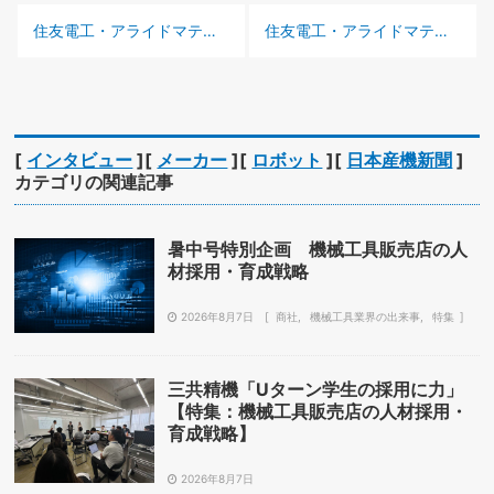
前の記事 :
次の記事 :
住友電工・アライドマテリアル タングステンの供給能力を1・5倍に引き上げ
住友電工・アライドマテリアル タングステンの供給能力を1・5倍に引き上げ
[
インタビュー
][
メーカー
][
ロボット
][
日本産機新聞
]
カテゴリの関連記事
暑中号特別企画 機械工具販売店の人
材採用・育成戦略
2026年8月7日
商社
機械工具業界の出来事
特集
三共精機「Uターン学生の採用に力」
【特集：機械工具販売店の人材採用・
育成戦略】
2026年8月7日