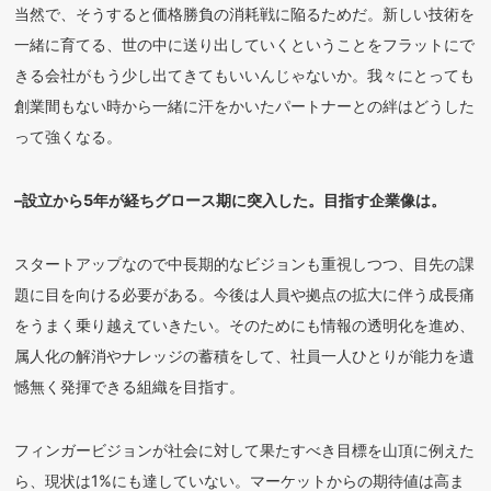
当然で、そうすると価格勝負の消耗戦に陥るためだ。新しい技術を
一緒に育てる、世の中に送り出していくということをフラットにで
きる会社がもう少し出てきてもいいんじゃないか。我々にとっても
創業間もない時から一緒に汗をかいたパートナーとの絆はどうした
って強くなる。
–設立から5年が経ちグロース期に突入した。目指す企業像は。
スタートアップなので中長期的なビジョンも重視しつつ、目先の課
題に目を向ける必要がある。今後は人員や拠点の拡大に伴う成長痛
をうまく乗り越えていきたい。そのためにも情報の透明化を進め、
属人化の解消やナレッジの蓄積をして、社員一人ひとりが能力を遺
憾無く発揮できる組織を目指す。
フィンガービジョンが社会に対して果たすべき目標を山頂に例えた
ら、現状は1%にも達していない。マーケットからの期待値は高ま