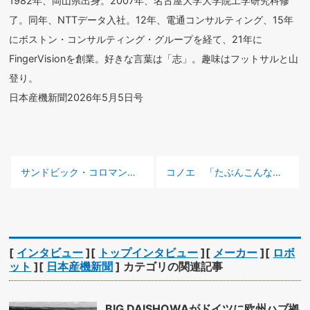
1982年、岡山県出身。2007年、名古屋大学大学院工学研究科修
了。同年、NTTデータ入社。12年、電通コンサルティング、15年
にボストン・コンサルティング・グループを経て、21年に
FingerVisionを創業。好きな言葉は「志」。趣味はフットサルと山
登り。
日本産機新聞2026年5月5日号
前の記事 :
次の記事 :
サンドビック・コロマント「経営戦略インテリジェンス2026」を発表、国内の工具需要を喚起
コノエ 「たぶんこんなネジかるた」を発売 大人子供の想像力を刺激
[
インタビュー
][
トップインタビュー
][
メーカー
][
ロボ
ット
][
日本産機新聞
] カテゴリの関連記事
BIG DAISHOWAがドイツに欧州ハブ拠