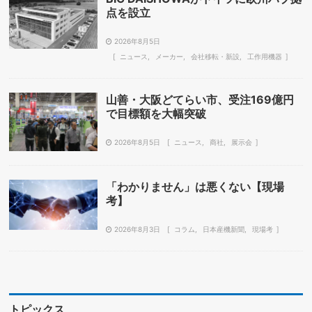
点を設立
2026年8月5日
ニュース
メーカー
会社移転・新設
工作用機器
山善・大阪どてらい市、受注169億円
で目標額を大幅突破
2026年8月5日
ニュース
商社
展示会
「わかりません」は悪くない【現場
考】
2026年8月3日
コラム
日本産機新聞
現場考
トピックス