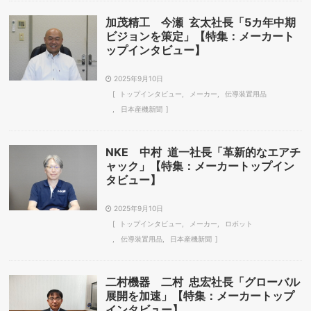
加茂精工 今瀬 玄太社長「5カ年中期
ビジョンを策定」【特集：メーカート
ップインタビュー】
2025年9月10日
トップインタビュー
メーカー
伝導装置用品
日本産機新聞
NKE 中村 道一社長「革新的なエアチ
ャック」【特集：メーカートップイン
タビュー】
2025年9月10日
トップインタビュー
メーカー
ロボット
伝導装置用品
日本産機新聞
二村機器 二村 忠宏社長「グローバル
展開を加速」【特集：メーカートップ
インタビュー】