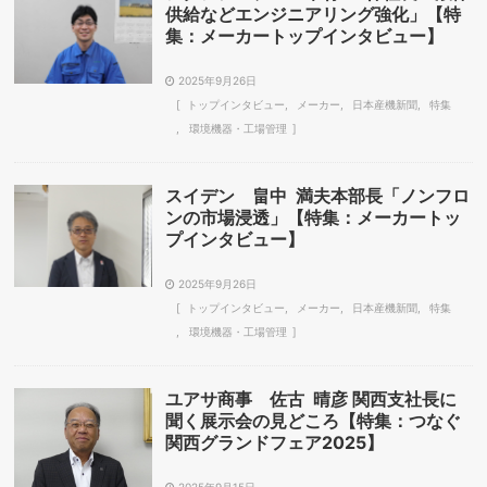
供給などエンジニアリング強化」【特
集：メーカートップインタビュー】
2025年9月26日
トップインタビュー
メーカー
日本産機新聞
特集
環境機器・工場管理
スイデン 畠中 満夫本部長「ノンフロ
ンの市場浸透」【特集：メーカートッ
プインタビュー】
2025年9月26日
トップインタビュー
メーカー
日本産機新聞
特集
環境機器・工場管理
ユアサ商事 佐古 晴彦 関西支社長に
聞く展示会の見どころ【特集：つなぐ
関西グランドフェア2025】
2025年9月15日