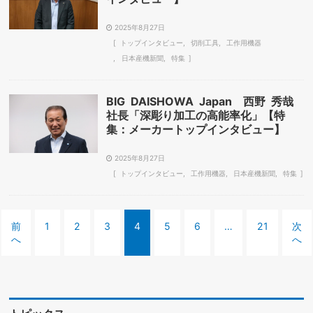
2025年8月27日
トップインタビュー
切削工具
工作用機器
日本産機新聞
特集
BIG DAISHOWA Japan 西野 秀哉
社長「深彫り加工の高能率化」【特
集：メーカートップインタビュー】
2025年8月27日
トップインタビュー
工作用機器
日本産機新聞
特集
前
1
2
3
4
5
6
…
21
次
へ
へ