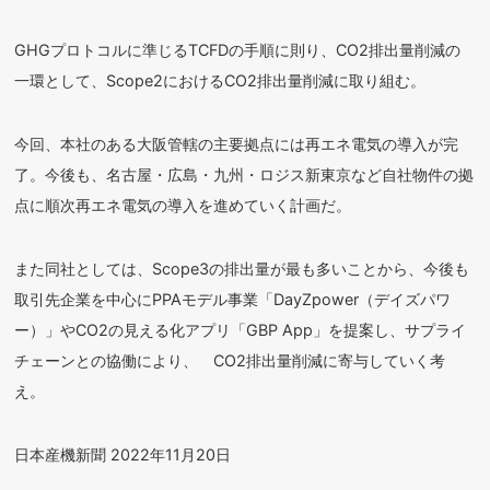
GHGプロトコルに準じるTCFDの手順に則り、CO
2
排出量削減の
一環として、Scope2におけるCO
2
排出量削減に取り組む。
今回、本社のある大阪管轄の主要拠点には再エネ電気の導入が完
了。今後も、名古屋・広島・九州・ロジス新東京など自社物件の拠
点に順次再エネ電気の導入を進めていく計画だ。
また同社としては、Scope3の排出量が最も多いことから、今後も
取引先企業を中心にPPAモデル事業「DayZpower（デイズパワ
ー）」やCO
2
の見える化アプリ「GBP App」を提案し、サプライ
チェーンとの協働により、 CO
2
排出量削減に寄与していく考
え。
日本産機新聞 2022年11月20日