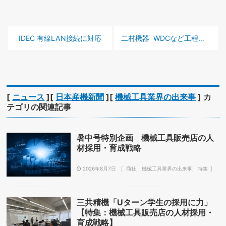
前の記事 :
次の記事 :
IDEC 有線LAN接続に対応
二村機器 WDCなど工程集約を学ぶ
[
ニュース
][
日本産機新聞
][
機械工具業界の出来事
] カ
テゴリの関連記事
暑中号特別企画 機械工具販売店の人
材採用・育成戦略
2026年8月7日
商社
機械工具業界の出来事
特集
三共精機「Uターン学生の採用に力」
【特集：機械工具販売店の人材採用・
育成戦略】