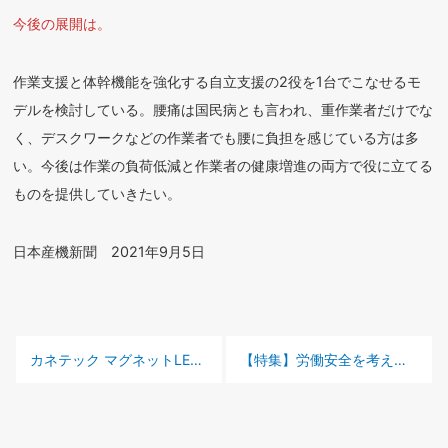
今後の展開は。
作業支援と体幹機能を強化する自立支援の2役を1台でこなせるモ
デルを検討している。腰痛は国民病とも言われ、重作業者だけでな
く、デスクワークなどの作業者でも腰に負担を感じている方は多
い。今後は作業の負荷低減と作業者の健康増進の両方で役に立てる
ものを提供していきたい。
日本産機新聞 2021年9月5日
前の記事 :
次の記事 :
カネテック マグネットLED電気スタンドの新型
【特集】労働安全を考える 中央労働災害防止協会 安全管理士 加藤 雅章相談員インタビュー