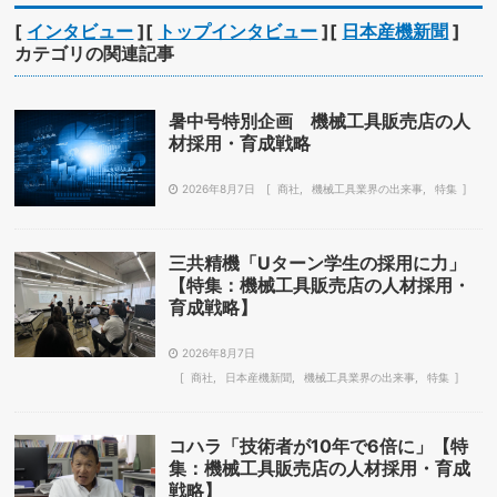
[
インタビュー
][
トップインタビュー
][
日本産機新聞
]
カテゴリの関連記事
暑中号特別企画 機械工具販売店の人
材採用・育成戦略
2026年8月7日
商社
機械工具業界の出来事
特集
三共精機「Uターン学生の採用に力」
【特集：機械工具販売店の人材採用・
育成戦略】
2026年8月7日
商社
日本産機新聞
機械工具業界の出来事
特集
コハラ「技術者が10年で6倍に」【特
集：機械工具販売店の人材採用・育成
戦略】