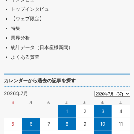
トップインタビュー
【ウェブ限定】
特集
業界分析
統計データ（日本産機新聞）
よくある質問
カレンダーから過去の記事を探す
2026年7月
日
月
火
水
木
金
土
1
2
3
4
5
6
7
8
9
10
11