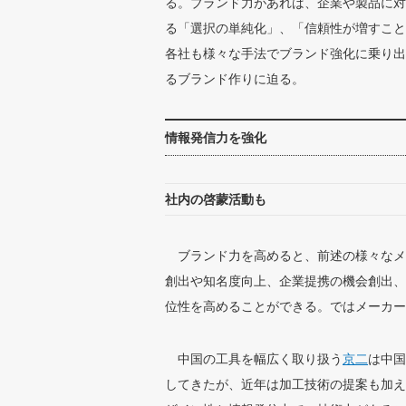
る。ブランド力があれば、企業や製品に対
る「選択の単純化」、「信頼性が増すこと
各社も様々な手法でブランド強化に乗り出
るブランド作りに迫る。
情報発信力を強化
社内の啓蒙活動も
ブランド力を高めると、前述の様々なメ
創出や知名度向上、企業提携の機会創出、
位性を高めることができる。ではメーカー
中国の工具を幅広く取り扱う
京二
は中国
してきたが、近年は加工技術の提案も加え