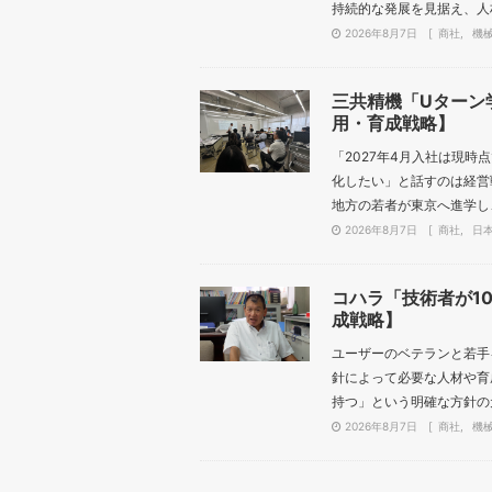
持続的な発展を見据え、人材
2026年8月7日
商社
機
三共精機「Uターン
用・育成戦略】
「2027年4月入社は現
化したい」と話すのは経営
地方の若者が東京へ進学し、
2026年8月7日
商社
日
コハラ「技術者が1
成戦略】
ユーザーのベテランと若手
針によって必要な人材や育
持つ」という明確な方針の元
2026年8月7日
商社
機