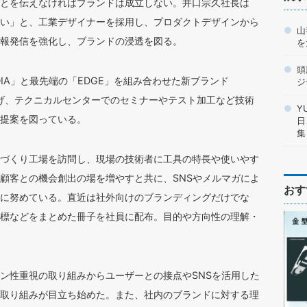
とを伝えなければブランドは成立しない。井口宗久社長は
い」と、工業デザイナーを採用し、プロダクトデザインから
山
報発信を強化し、ブランドの浸透を図る。
を
頭
DIA」と最先端の「EDGE」を組み合わせた新ブランド
ジ
上げ、テクニカルセンターでのセミナーやテスト加工など技術
Y
提案を図っている。
日
集
づくり工場を訪問し、現場の技術者に工具の特長や使いやす
顧客との機会創出の場を増やすと共に、SNSやメルマガによ
おす
に努めている。直近は社外向けのブランディングだけでな
標などをまとめた冊子を社員に配布。目的や方向性の理解・
ン性重視の取り組みからユーザーとの接点やSNSを活用した
取り組みが目立ち始めた。また、社内のブランドに対する理