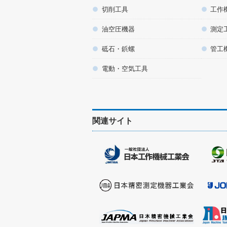
切削工具
工作
油空圧機器
測定
砥石・鋲螺
管工
電動・空気工具
関連サイト