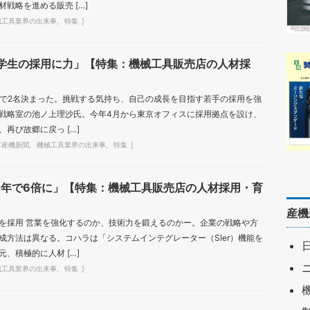
戦略を進める販売 […]
械工具業界の出来事
特集
学生の採用に力」【特集：機械工具販売店の人材採
時点で2名決まった。挑戦する気持ち、自己の成長を目指す若手の採用を強
戦略室の池ノ上理沙氏。今年4月から東京オフィスに採用拠点を設け、
再び故郷に戻っ […]
本産機新聞
機械工具業界の出来事
特集
0年で6倍に」【特集：機械工具販売店の人材採用・育
産機
を採用 営業を強化するのか、技術力を鍛えるのかー。企業の戦略や方
成方法は異なる。コハラは「システムインテグレーター（SIer）機能を
、積極的に人材 […]
械工具業界の出来事
特集