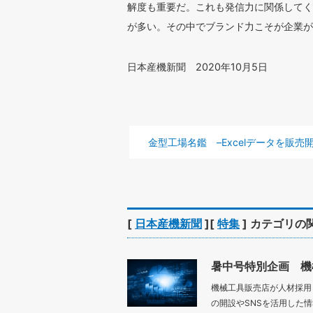
解度も重要だ。これも発信力に関係してく
が多い。その中でブランド力こそが企業が
日本産機新聞 2020年10月5日
前の記事 :
金型工場名鑑 –Excelデータを販売
[
日本産機新聞
][
特集
] カテゴリの
暑中号特別企画 機
機械工具販売店が人材採用
の開設やSNSを活用した