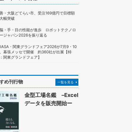
善・大阪どてらい市、受注169億円で目標額
大幅突破
脳・手・目の性能が進歩 ロボットテクノロ
ージャパン2026を振り返る
UASA・関東グランドフェア2026が7月9・10
、幕張メッセで開催 約360社が出展【特
：関東グランドフェア】
すめ刊行物
一覧を見る
金型工場名鑑 –Excel
データを販売開始ー