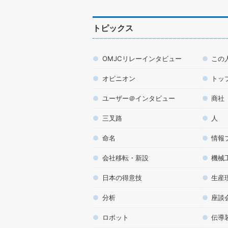
トピックス
OMJCリレーインタビュー
この
オピニオン
トッ
ユーザー＠インタビュー
商社
三叉路
人
命名
情報
会社移転・新設
機械
日本の得意技
生産
分析
座談
ロボット
伝導