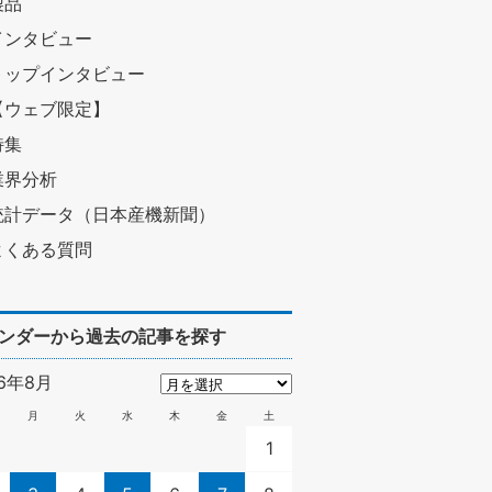
製品
インタビュー
トップインタビュー
【ウェブ限定】
特集
業界分析
統計データ（日本産機新聞）
よくある質問
ンダーから過去の記事を探す
26年8月
月
火
水
木
金
土
1