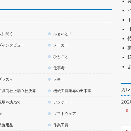
人に聞く
ふぁいと!!
プインタビュー
メーカー
ひとこと
仕事考
プラス＋
人事
カレ
工具商社上場９社決算
機械工具業界の出来事
20
現場を訪ねて
アンケート
日
会
ソフトウェア
装置用品
作業工具