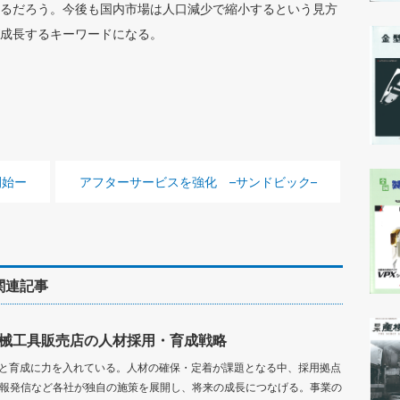
るだろう。今後も国内市場は人口減少で縮小するという見方
成長するキーワードになる。
次の記事 :
開始ー
アフターサービスを強化 –サンドビック–
関連記事
械工具販売店の人材採用・育成戦略
と育成に力を入れている。人材の確保・定着が課題となる中、採用拠点
情報発信など各社が独自の施策を展開し、将来の成長につなげる。事業の