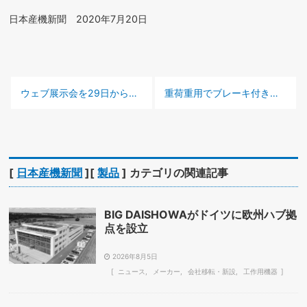
日本産機新聞 2020年7月20日
前の記事 :
次の記事 :
ウェブ展示会を29日から –オークマ–
重荷重用でブレーキ付き –オーエッチ工業 –
[
日本産機新聞
][
製品
] カテゴリの関連記事
BIG DAISHOWAがドイツに欧州ハブ拠
点を設立
2026年8月5日
ニュース
メーカー
会社移転・新設
工作用機器