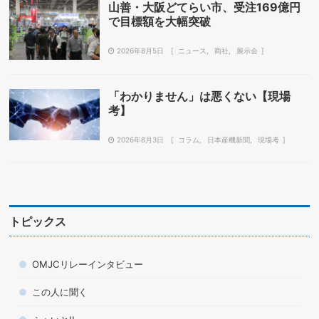
山善・大阪どてらい市、受注169億円
で目標額を大幅突破
2026年8月5日
ニュース
商社
展示会
「わかりません」は悪くない【現場
考】
2026年8月3日
コラム
日本産機新聞
現場考
トピックス
OMJCリレーインタビュー
この人に聞く