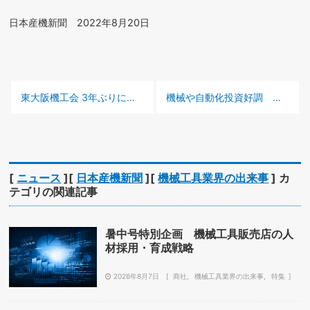
日本産機新聞 2022年8月20日
前の記事 :
次の記事 :
東大阪機工会 3年ぶりに納涼大会
機械や自動化投資好調 ー機械工具上場商社2022年4–6月期決算ー
[
ニュース
][
日本産機新聞
][
機械工具業界の出来事
] カ
テゴリの関連記事
暑中号特別企画 機械工具販売店の人
材採用・育成戦略
2026年8月7日
商社
機械工具業界の出来事
特集