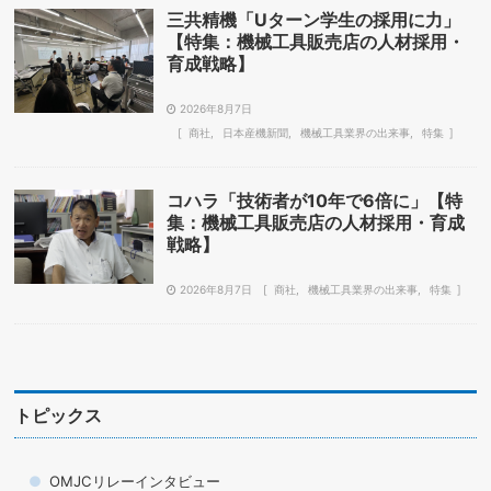
三共精機「Uターン学生の採用に力」
【特集：機械工具販売店の人材採用・
育成戦略】
2026年8月7日
商社
日本産機新聞
機械工具業界の出来事
特集
コハラ「技術者が10年で6倍に」【特
集：機械工具販売店の人材採用・育成
戦略】
2026年8月7日
商社
機械工具業界の出来事
特集
トピックス
OMJCリレーインタビュー