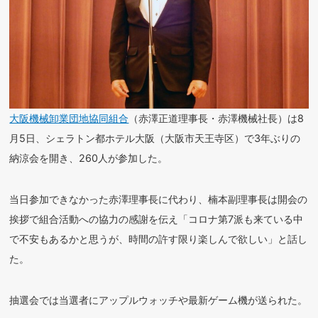
大阪機械卸業団地協同組合
（赤澤正道理事長・赤澤機械社長）は8
月5日、シェラトン都ホテル大阪（大阪市天王寺区）で3年ぶりの
納涼会を開き、260人が参加した。
当日参加できなかった赤澤理事長に代わり、楠本副理事長は開会の
挨拶で組合活動への協力の感謝を伝え「コロナ第7派も来ている中
で不安もあるかと思うが、時間の許す限り楽しんで欲しい」と話し
た。
抽選会では当選者にアップルウォッチや最新ゲーム機が送られた。