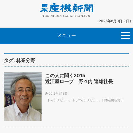
2026年8月9日（日）
メニュー
タグ:
林業分野
この人に聞く2015
近江屋ロープ 野々内 達雄社長
2015年1月5日
インタビュー
トップインタビュー
日本産機新聞