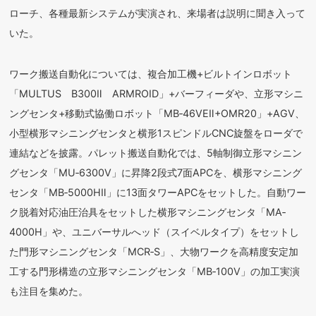
ローチ、各種最新システムが実演され、来場者は説明に聞き入って
いた。
ワーク搬送自動化については、複合加工機+ビルトインロボット
「MULTUS B300Ⅱ ARMROID」+バーフィーダや、立形マシニ
ングセンタ+移動式協働ロボット「MB‐46VEⅡ+OMR20」+AGV、
小型横形マシニングセンタと横形1スピンドルCNC旋盤をローダで
連結などを披露。パレット搬送自動化では、5軸制御立形マシニン
グセンタ「MU‐6300V」に昇降2段式7面APCを、横形マシニング
センタ「MB‐5000HⅡ」に13面タワーAPCをセットした。自動ワー
ク脱着対応油圧治具をセットした横形マシニングセンタ「MA‐
4000H」や、ユニバーサルへッド（スイベルタイプ）をセットし
た門形マシニングセンタ「MCR‐S」、大物ワークを高精度安定加
工する門形構造の立形マシニングセンタ「MB‐100V」の加工実演
も注目を集めた。