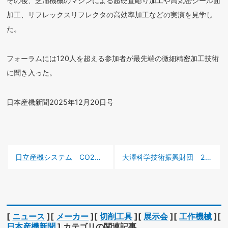
その後、芝浦機械のマシンによる超硬直彫り加工や高気密シール面
加工、リフレックスリフレクタの高効率加工などの実演を見学し
た。
フォーラムには120人を超える参加者が最先端の微細精密加工技術
に聞き入った。
日本産機新聞2025年12月20日号
前の記事 :
次の記事 :
日立産機システム CO2削減量をクレジット化する新サービスを始動
大澤科学技術振興財団 25年度は助成9491万円
[
ニュース
][
メーカー
][
切削工具
][
展示会
][
工作機械
][
日本産機新聞
] カテゴリの関連記事