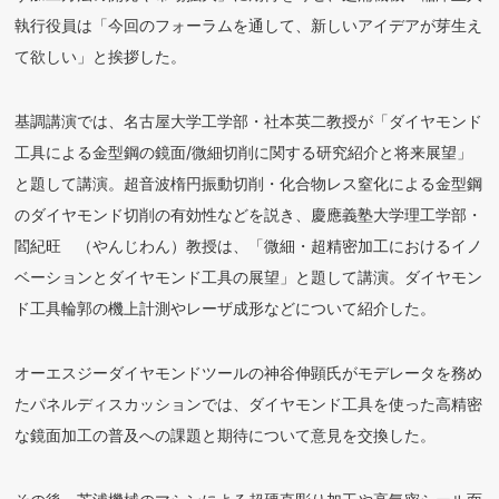
執行役員は「今回のフォーラムを通して、新しいアイデアが芽生え
て欲しい」と挨拶した。
基調講演では、名古屋大学工学部・社本英二教授が「ダイヤモンド
工具による金型鋼の鏡面/微細切削に関する研究紹介と将来展望」
と題して講演。超音波楕円振動切削・化合物レス窒化による金型鋼
のダイヤモンド切削の有効性などを説き、慶應義塾大学理工学部・
閻紀旺 （やんじわん）教授は、「微細・超精密加工におけるイノ
ベーションとダイヤモンド工具の展望」と題して講演。ダイヤモン
ド工具輪郭の機上計測やレーザ成形などについて紹介した。
オーエスジーダイヤモンドツールの神谷伸顕氏がモデレータを務め
たパネルディスカッションでは、ダイヤモンド工具を使った高精密
な鏡面加工の普及への課題と期待について意見を交換した。