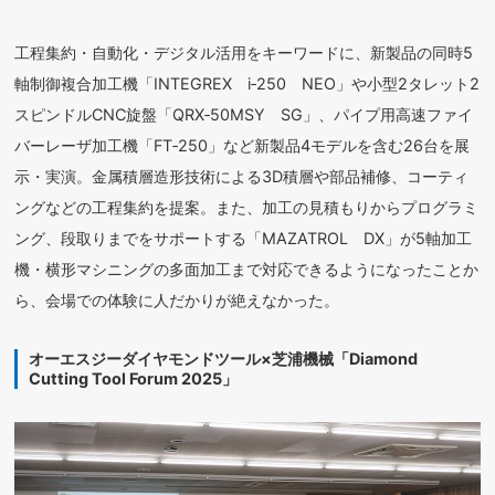
工程集約・自動化・デジタル活用をキーワードに、新製品の同時5
軸制御複合加工機「INTEGREX i‐250 NEO」や小型2タレット2
スピンドルCNC旋盤「QRX‐50MSY SG」、パイプ用高速ファイ
バーレーザ加工機「FT‐250」など新製品4モデルを含む26台を展
示・実演。金属積層造形技術による3D積層や部品補修、コーティ
ングなどの工程集約を提案。また、加工の見積もりからプログラミ
ング、段取りまでをサポートする「MAZATROL DX」が5軸加工
機・横形マシニングの多面加工まで対応できるようになったことか
ら、会場での体験に人だかりが絶えなかった。
オーエスジーダイヤモンドツール×芝浦機械「Diamond
Cutting Tool Forum 2025」