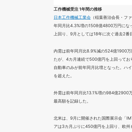
工作機械受注 1年間の推移
日本工作機械工業会
（稲葉善治会長・ファ
年同月比4.3%増の1508億4800万円
上回り、9月としては18年に次ぐ過去2
内需は前年同月比8.9%減の524億19
たが、4カ月連続で500億円を上回って
自動車のみが前年同月比増となった。ハイ
を超えた。
外需は前年同月比13.1%増の984億29
最高額を記録した。
北米は、9月に開催された国際展示会「IM
アは3カ月ぶりに450億円を上回り、欧州