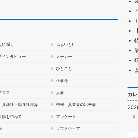
人に聞く
ふぁいと!!
プインタビュー
メーカー
ひとこと
仕事考
プラス＋
人事
カレ
工具商社上場９社決算
機械工具業界の出来事
20
現場を訪ねて
アンケート
日
会
ソフトウェア