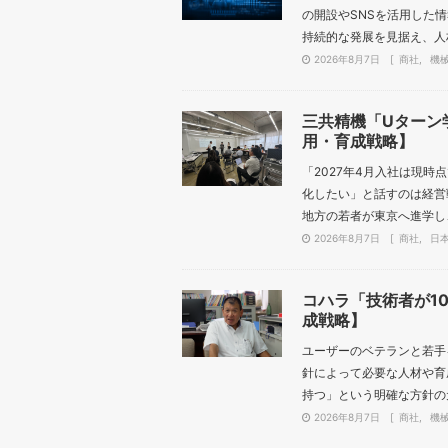
の開設やSNSを活用した
持続的な発展を見据え、人材
2026年8月7日
商社
機
三共精機「Uターン
用・育成戦略】
「2027年4月入社は現
化したい」と話すのは経営
地方の若者が東京へ進学し、
2026年8月7日
商社
日
コハラ「技術者が1
成戦略】
ユーザーのベテランと若手
針によって必要な人材や育
持つ」という明確な方針の元
2026年8月7日
商社
機