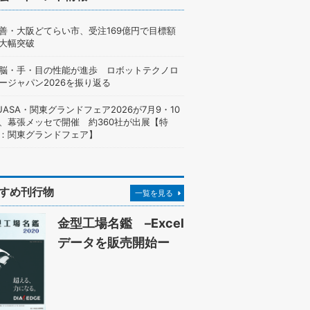
善・大阪どてらい市、受注169億円で目標額
大幅突破
脳・手・目の性能が進歩 ロボットテクノロ
ージャパン2026を振り返る
UASA・関東グランドフェア2026が7月9・10
、幕張メッセで開催 約360社が出展【特
：関東グランドフェア】
すめ刊行物
一覧を見る
金型工場名鑑 –Excel
データを販売開始ー