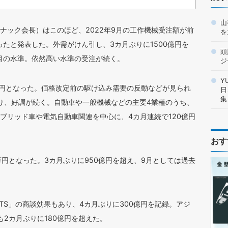
山
ナック会長）はこのほど、2022年9月の工作機械受注額が前
を
になったと発表した。外需がけん引し、3カ月ぶりに1500億円を
頭
番目の水準。依然高い水準の受注が続く。
ジ
Y
00万円となった。価格改定前の駆け込み需要の反動などが見られ
日
集
おり、好調が続く。自動車や一般機械などの主要4業種のうち、
ブリッド車や電気自動車関連を中心に、4カ月連続で120億円
おす
00万円となった。3カ月ぶりに950億円を超え、9月としては過去
TS」の商談効果もあり、4カ月ぶりに300億円を記録。アジ
も2カ月ぶりに180億円を超えた。