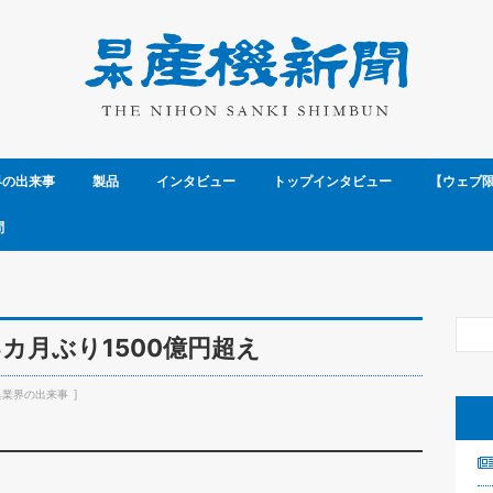
界の出来事
製品
インタビュー
トップインタビュー
【ウェブ
問
3カ月ぶり1500億円超え
具業界の出来事