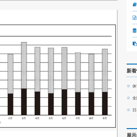
新着
休
全
日
展示