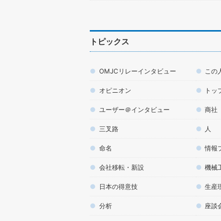
トピックス
OMJCリレーインタビュー
この
オピニオン
トッ
ユーザー＠インタビュー
商社
三叉路
人
命名
情報
会社移転・新設
機械
日本の得意技
生産
分析
座談