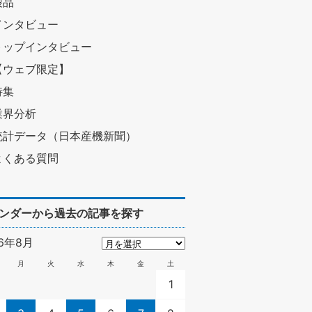
製品
インタビュー
トップインタビュー
【ウェブ限定】
特集
業界分析
統計データ（日本産機新聞）
よくある質問
ンダーから過去の記事を探す
26年8月
月
火
水
木
金
土
1