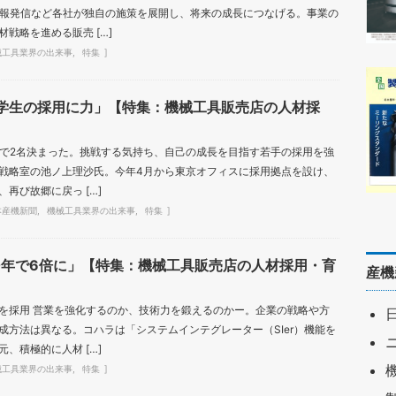
情報発信など各社が独自の施策を展開し、将来の成長につなげる。事業の
戦略を進める販売 […]
械工具業界の出来事
特集
学生の採用に力」【特集：機械工具販売店の人材採
時点で2名決まった。挑戦する気持ち、自己の成長を目指す若手の採用を強
戦略室の池ノ上理沙氏。今年4月から東京オフィスに採用拠点を設け、
再び故郷に戻っ […]
本産機新聞
機械工具業界の出来事
特集
0年で6倍に」【特集：機械工具販売店の人材採用・育
産機
を採用 営業を強化するのか、技術力を鍛えるのかー。企業の戦略や方
成方法は異なる。コハラは「システムインテグレーター（SIer）機能を
、積極的に人材 […]
械工具業界の出来事
特集