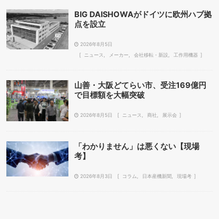
BIG DAISHOWAがドイツに欧州ハブ拠
点を設立
2026年8月5日
ニュース
メーカー
会社移転・新設
工作用機器
山善・大阪どてらい市、受注169億円
で目標額を大幅突破
2026年8月5日
ニュース
商社
展示会
「わかりません」は悪くない【現場
考】
2026年8月3日
コラム
日本産機新聞
現場考