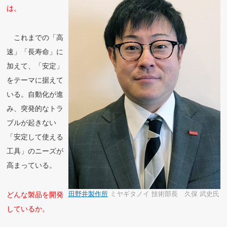
は。
これまでの「高
速」「長寿命」に
加えて、「安定」
をテーマに据えて
いる。自動化が進
み、突発的なトラ
ブルが起きない
「安定して使える
工具」のニーズが
高まっている。
どんな製品を開発
田野井製作所
ミヤギタノイ 技術部長 久保 武史氏
しているか。