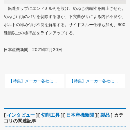
転造タップにエンドミル刃を設け、めねじ信頼性を向上させた。
めねじ山頂のバリを切除するほか、下穴曲がりによる内径不良や、
ボルトの締め付け不良を解消する。サイドスルー仕様も加え、600
種類以上の標準品をラインアップする。
日本産機新聞 2021年2月20日
前の記事 :
次の記事 :
【特集】メーカー各社に聞く「良い工具」−ダイジェット工業−
【特集】メーカー各社に聞く「良い工具」−タンガロイ−
[
インタビュー
][
切削工具
][
日本産機新聞
][
製品
] カテ
ゴリの関連記事