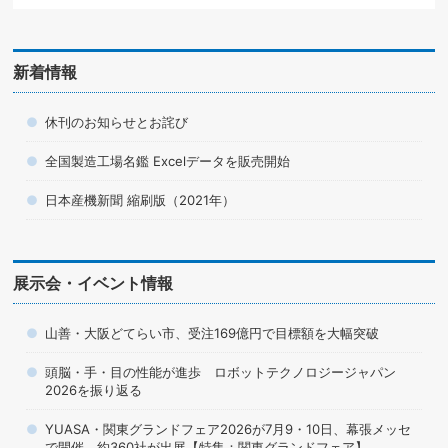
新着情報
休刊のお知らせとお詫び
全国製造工場名鑑 Excelデータを販売開始
日本産機新聞 縮刷版（2021年）
展示会・イベント情報
山善・大阪どてらい市、受注169億円で目標額を大幅突破
頭脳・手・目の性能が進歩 ロボットテクノロジージャパン
2026を振り返る
YUASA・関東グランドフェア2026が7月9・10日、幕張メッセ
で開催 約360社が出展【特集：関東グランドフェア】