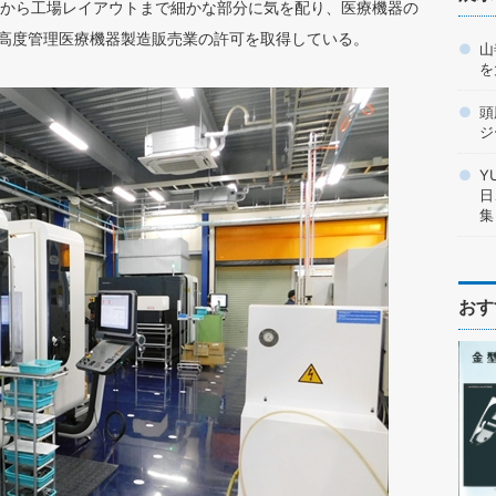
から工場レイアウトまで細かな部分に気を配り、医療機器の
5や高度管理医療機器製造販売業の許可を取得している。
山
を
頭
ジ
Y
日
集
おす