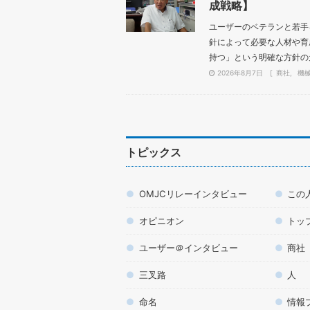
成戦略】
ユーザーのベテランと若手
針によって必要な人材や育
持つ」という明確な方針の元
2026年8月7日
商社
機
トピックス
OMJCリレーインタビュー
この
オピニオン
トッ
ユーザー＠インタビュー
商社
三叉路
人
命名
情報