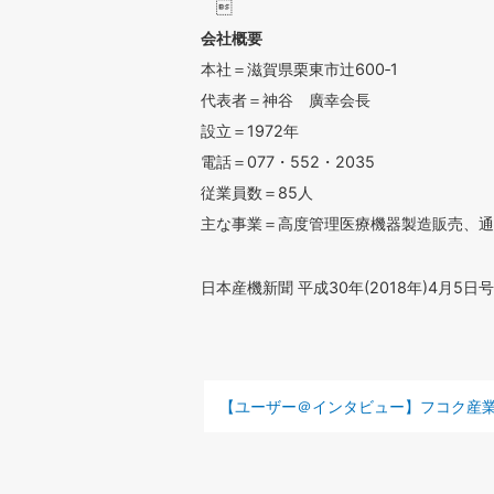

会社概要
本社＝滋賀県栗東市辻600‐1
代表者＝神谷 廣幸会長
設立＝1972年
電話＝077・552・2035
従業員数＝85人
主な事業＝高度管理医療機器製造販売、通
日本産機新聞 平成30年(2018年)4月5日号
前の記事 :
【ユーザー＠インタビュー】フコク産