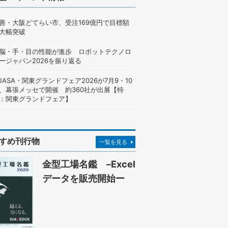
善・大阪どてらい市、受注169億円で目標額
大幅突破
脳・手・目の性能が進歩 ロボットテクノロ
ージャパン2026を振り返る
UASA・関東グランドフェア2026が7月9・10
、幕張メッセで開催 約360社が出展【特
：関東グランドフェア】
すめ刊行物
一覧を見る
金型工場名鑑 –Excel
データを販売開始ー