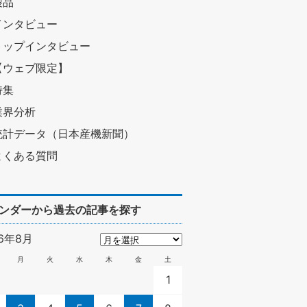
製品
インタビュー
トップインタビュー
【ウェブ限定】
特集
業界分析
統計データ（日本産機新聞）
よくある質問
ンダーから過去の記事を探す
26年8月
1個生産 愛される高品質の秘密
月
火
水
木
金
土
1