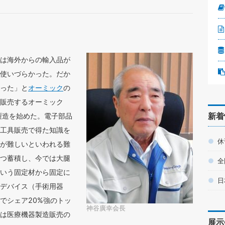
は海外からの輸入品が
使いづらかった。だか
った」と
オーミック
の
販売するオーミック
新着
製造を始めた。電子部品
工具販売で得た知識を
休
が難しいといわれる難
つ蓄積し、今では大腿
全
いう固定材から固定に
日
デバイス（手術用器
でシェア20%強のトッ
神谷廣幸会長
は医療機器製造販売の
展示