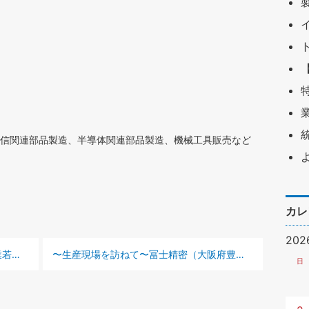
信関連部品製造、半導体関連部品製造、機械工具販売など
カレ
20
次の記事 :
業
若い世代に事業継承 先端ニーズ有する設備
〜生産現場を訪ねて〜
冨士精密（大阪府豊中市）
1秒に7.
日