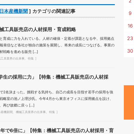
2
日本産機新聞
] カテゴリの関連記事
9
16
械工具販売店の人材採用・育成戦略
23
と育成に力を入れている。人材の確保・定着が課題となる中、採用拠点
情報発信など各社が独自の施策を展開し、将来の成長につなげる。事業の
30
戦略を進める販売 […]
械工具業界の出来事
特集
学生の採用に力」【特集：機械工具販売店の人材採
時点で2名決まった。挑戦する気持ち、自己の成長を目指す若手の採用を強
戦略室の池ノ上理沙氏。今年4月から東京オフィスに採用拠点を設け、
再び故郷に戻っ […]
本産機新聞
機械工具業界の出来事
特集
0年で6倍に」【特集：機械工具販売店の人材採用・育