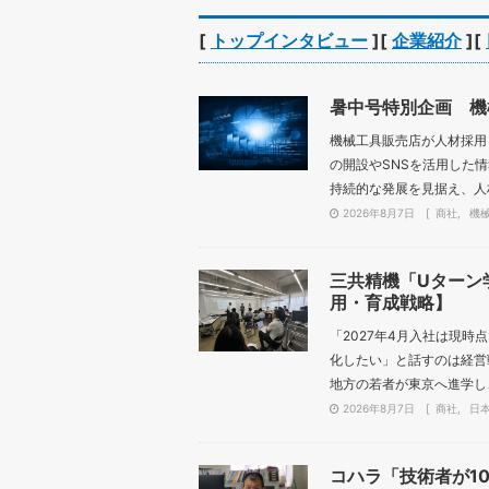
[
トップインタビュー
][
企業紹介
][
暑中号特別企画 機
機械工具販売店が人材採用
の開設やSNSを活用した
持続的な発展を見据え、人材
2026年8月7日
商社
機
三共精機「Uターン
用・育成戦略】
「2027年4月入社は現
化したい」と話すのは経営
地方の若者が東京へ進学し、
2026年8月7日
商社
日
コハラ「技術者が1