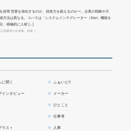
を採用 営業を強化するのか、技術力を鍛えるのかー。企業の戦略や方
成方法は異なる。コハラは「システムインテグレーター（SIer）機能を
、積極的に人材 […]
械工具業界の出来事
特集
人に聞く
ふぁいと!!
プインタビュー
メーカー
ひとこと
仕事考
プラス＋
人事