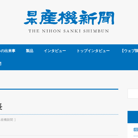
界の出来事
製品
インタビュー
トップインタビュー
【ウェブ
問
長
本産機新聞