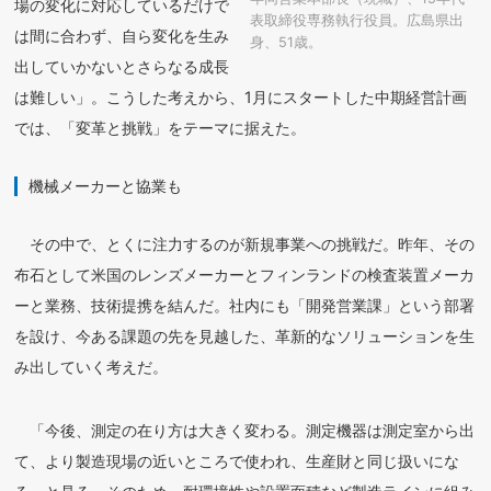
場の変化に対応しているだけで
表取締役専務執行役員。広島県出
は間に合わず、自ら変化を生み
身、51歳。
出していかないとさらなる成長
は難しい」。こうした考えから、1月にスタートした中期経営計画
では、「変革と挑戦」をテーマに据えた。
機械メーカーと協業も
その中で、とくに注力するのが新規事業への挑戦だ。昨年、その
布石として米国のレンズメーカーとフィンランドの検査装置メーカ
ーと業務、技術提携を結んだ。社内にも「開発営業課」という部署
を設け、今ある課題の先を見越した、革新的なソリューションを生
み出していく考えだ。
「今後、測定の在り方は大きく変わる。測定機器は測定室から出
て、より製造現場の近いところで使われ、生産財と同じ扱いにな