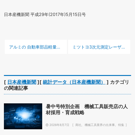
日本産機新聞 平成29年(2017年)5月15日号
前の記事 :
次の記事 :
アルミの 自動車部品
軽量化で適用広がる
ミツトヨ
3次元測定レーザプローブのハイエンドモデル
[
日本産機新聞
][
統計データ（日本産機新聞）
] カテゴリ
の関連記事
暑中号特別企画 機械工具販売店の人
材採用・育成戦略
2026年8月7日
商社
機械工具業界の出来事
特集