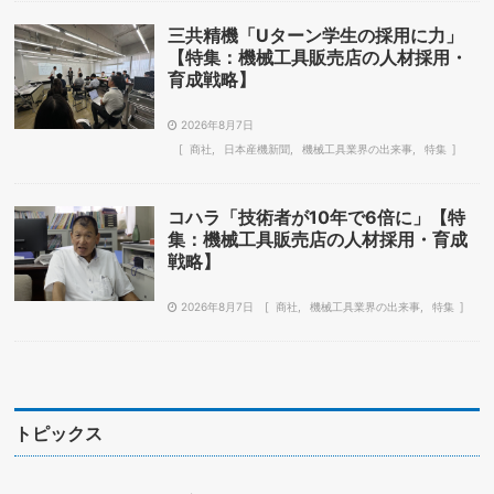
三共精機「Uターン学生の採用に力」
【特集：機械工具販売店の人材採用・
育成戦略】
2026年8月7日
商社
日本産機新聞
機械工具業界の出来事
特集
コハラ「技術者が10年で6倍に」【特
集：機械工具販売店の人材採用・育成
戦略】
2026年8月7日
商社
機械工具業界の出来事
特集
トピックス