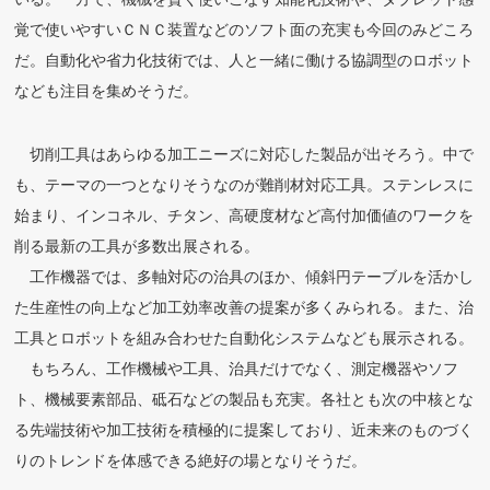
覚で使いやすいＣＮＣ装置などのソフト面の充実も今回のみどころ
だ。自動化や省力化技術では、人と一緒に働ける協調型のロボット
なども注目を集めそうだ。
切削工具はあらゆる加工ニーズに対応した製品が出そろう。中で
も、テーマの一つとなりそうなのが難削材対応工具。ステンレスに
始まり、インコネル、チタン、高硬度材など高付加価値のワークを
削る最新の工具が多数出展される。
工作機器では、多軸対応の治具のほか、傾斜円テーブルを活かし
た生産性の向上など加工効率改善の提案が多くみられる。また、治
工具とロボットを組み合わせた自動化システムなども展示される。
もちろん、工作機械や工具、治具だけでなく、測定機器やソフ
ト、機械要素部品、砥石などの製品も充実。各社とも次の中核とな
る先端技術や加工技術を積極的に提案しており、近未来のものづく
りのトレンドを体感できる絶好の場となりそうだ。