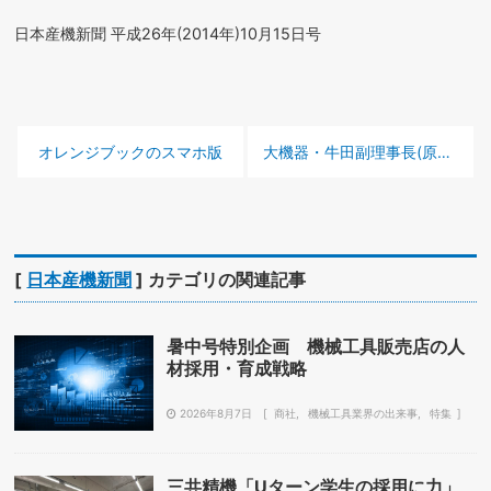
日本産機新聞 平成26年(2014年)10月15日号
前の記事 :
次の記事 :
オレンジブックのスマホ版
大機器・牛田副理事長(原口機工社長)
[
日本産機新聞
] カテゴリの関連記事
暑中号特別企画 機械工具販売店の人
材採用・育成戦略
2026年8月7日
商社
機械工具業界の出来事
特集
三共精機「Uターン学生の採用に力」