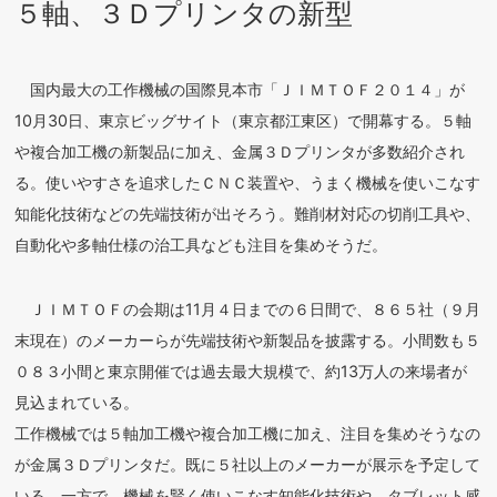
５軸、３Ｄプリンタの新型
国内最大の工作機械の国際見本市「ＪＩＭＴＯＦ２０１４」が
10月30日、東京ビッグサイト（東京都江東区）で開幕する。５軸
や複合加工機の新製品に加え、金属３Ｄプリンタが多数紹介され
る。使いやすさを追求したＣＮＣ装置や、うまく機械を使いこなす
知能化技術などの先端技術が出そろう。難削材対応の切削工具や、
自動化や多軸仕様の治工具なども注目を集めそうだ。
ＪＩＭＴＯＦの会期は11月４日までの６日間で、８６５社（９月
末現在）のメーカーらが先端技術や新製品を披露する。小間数も５
０８３小間と東京開催では過去最大規模で、約13万人の来場者が
見込まれている。
工作機械では５軸加工機や複合加工機に加え、注目を集めそうなの
が金属３Ｄプリンタだ。既に５社以上のメーカーが展示を予定して
いる。一方で、機械を賢く使いこなす知能化技術や、タブレット感