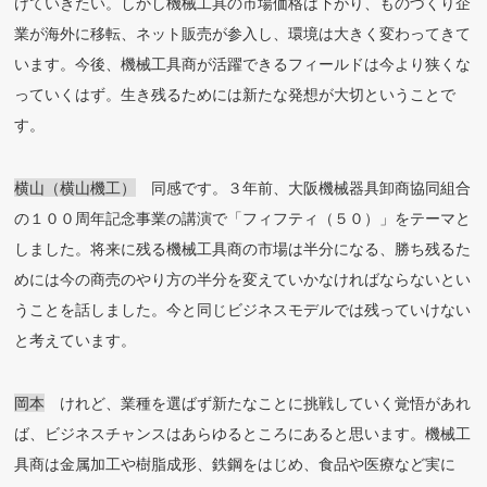
けていきたい。しかし機械工具の市場価格は下がり、ものづくり企
業が海外に移転、ネット販売が参入し、環境は大きく変わってきて
います。今後、機械工具商が活躍できるフィールドは今より狭くな
っていくはず。生き残るためには新たな発想が大切ということで
す。
横山（横山機工）
同感です。３年前、大阪機械器具卸商協同組合
の１００周年記念事業の講演で「フィフティ（５０）」をテーマと
しました。将来に残る機械工具商の市場は半分になる、勝ち残るた
めには今の商売のやり方の半分を変えていかなければならないとい
うことを話しました。今と同じビジネスモデルでは残っていけない
と考えています。
岡本
けれど、業種を選ばず新たなことに挑戦していく覚悟があれ
ば、ビジネスチャンスはあらゆるところにあると思います。機械工
具商は金属加工や樹脂成形、鉄鋼をはじめ、食品や医療など実に