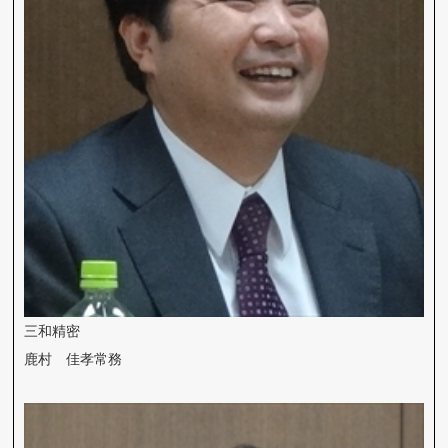
三和精密
鹿村 佳孝常務