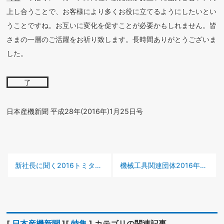
上し合うことで、お客様により多くお役に立てるようにしたいとい
うことですね。お互いに変化を促すことが必要かもしれません。皆
さまの一層のご活躍をお祈り致します。長時間ありがとうございま
した。
了
日本産機新聞 平成28年(2016年)1月25日号
前の記事 :
次の記事 :
新社長に聞く2016
トミタ産業 坂本 浩範社長
機械工具関連団体
2016年市場環境見通し
[
日本産機新聞
][
特集
] カテゴリの関連記事