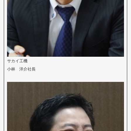
サカイ工機
小林 洋介社長