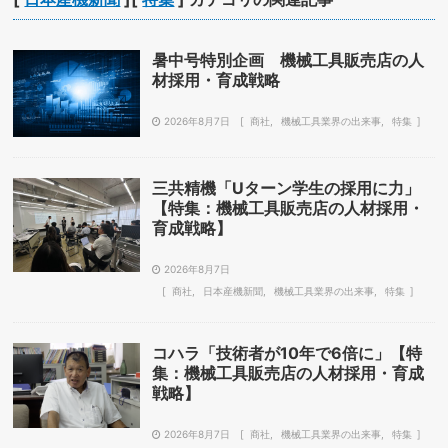
暑中号特別企画 機械工具販売店の人
材採用・育成戦略
2026年8月7日
商社
機械工具業界の出来事
特集
三共精機「Uターン学生の採用に力」
【特集：機械工具販売店の人材採用・
育成戦略】
2026年8月7日
商社
日本産機新聞
機械工具業界の出来事
特集
コハラ「技術者が10年で6倍に」【特
集：機械工具販売店の人材採用・育成
戦略】
2026年8月7日
商社
機械工具業界の出来事
特集