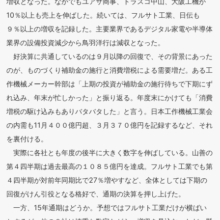
増収となった。なかでもユアサ商事、トラスコ中山、大阪工機が
10％以上も売上を伸ばした。続いては、フルサト工業、日伝も
９％以上の増収を記録した。主要業界であるデジタル家電や半導体
業界の設備投資減少から鳥羽洋行は減収となった。
好決算に共通しているのは９月以降の回復で、その背景にあった
のが、ものづくり補助金の施行と消費増税による需要増だ。ある工
作機械メーカー幹部は「上期の投資が補助金の施行待ちで下期にず
れ込み、年末が忙しかった」と振り返る。年度末にかけても「消費
増税の駆け込みもありバタバタした」と言う。日本工作機械工業会
の内需も11月４００億円超、３月３７０億円を記録するなど、それ
を裏付ける。
実際に各社とも年度の後半に大きく数字を伸ばしている。山善の
第４四半期は過去最高の１０８５億円を達成。フルサト工業でも第
４四半期が対前年同期比で27％増やすなど、全体としては下期の
回復がけん引役となる格好で、通期の決算を押し上げた。
一方、15年通期はどうか。予想ではフルサト工業だけが横ばい