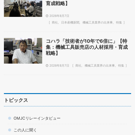
育成戦略】
2026年8月7日
商社
日本産機新聞
機械工具業界の出来事
特集
コハラ「技術者が10年で6倍に」【特
集：機械工具販売店の人材採用・育成
戦略】
2026年8月7日
商社
機械工具業界の出来事
特集
トピックス
OMJCリレーインタビュー
この人に聞く