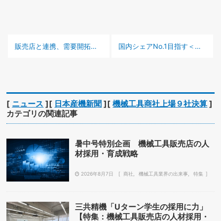
前の記事 :
次の記事 :
販売店と連携、需要開拓＜サンドビック 藤井裕幸社長＞
国内シェアNo.1目指す＜山善＞
[
ニュース
][
日本産機新聞
][
機械工具商社上場９社決算
]
カテゴリの関連記事
暑中号特別企画 機械工具販売店の人
材採用・育成戦略
2026年8月7日
商社
機械工具業界の出来事
特集
三共精機「Uターン学生の採用に力」
【特集：機械工具販売店の人材採用・