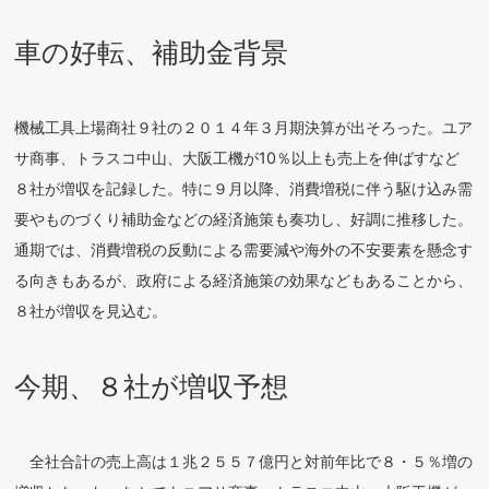
車の好転、補助金背景
機械工具上場商社９社の２０１４年３月期決算が出そろった。ユア
サ商事、トラスコ中山、大阪工機が10％以上も売上を伸ばすなど
８社が増収を記録した。特に９月以降、消費増税に伴う駆け込み需
要やものづくり補助金などの経済施策も奏功し、好調に推移した。
通期では、消費増税の反動による需要減や海外の不安要素を懸念す
る向きもあるが、政府による経済施策の効果などもあることから、
８社が増収を見込む。
今期、８社が増収予想
全社合計の売上高は１兆２５５７億円と対前年比で８・５％増の