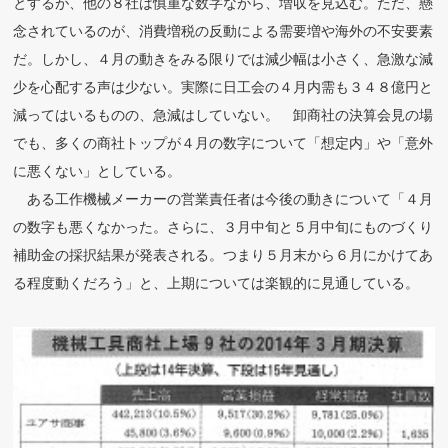
とするが、他の８社は慎重な数字ながら、増収を見込む。ただ、懸
念されているのが、消費増税の反動による需要増や海外の不安要素
だ。しかし、４月の動きをみる限りでは減少幅は小さく、急激な減
少を心配する声は少ない。実際に日工会の４月内需も３４８億円と
減ってはいるものの、急減はしていない。 卸商社の決算会見の場
でも、多くの商社トップが４月の数字について「想定内」や「意外
に悪くない」としている。
ある工作機械メーカーの営業責任者は今後の動きについて「４月
の数字も悪くなかった。さらに、３月中旬と５月中旬にものづくり
補助金の採択結果が発表される。つまり５月末から６月にかけてあ
る程度動くだろう」と、上期については楽観的に見通している。