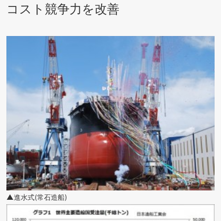
コスト競争力を改善
▲進水式(常石造船)