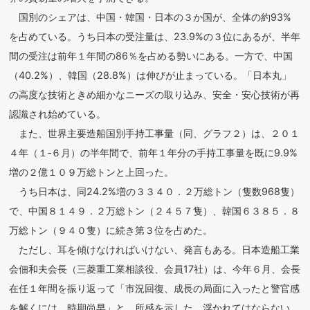
国別のシェアは、中国・韓国・日本の３か国が、全体の約93%
を占めている。うち日本の受注量は、23.9%の３位にあるが、半年
間の受注は前年１年間の86％を占める勢いにある。一方で、中国
（40.2%）、韓国（28.8%）は伸びが止まっている。「日本丸」
の高度な技術ときめ細かなニーズの取り込み、安全・安心技術が再
認識され始めている。
また、世界主要造船国別手持工事量（同、グラフ２）は、２０１
４年（１‐６月）の半年間で、前年１年分の手持工事量を既に9.9%
増の２億１０９万総トンと上回った。
うち日本は、同24.2%増の３３４０．２万総トン（隻数968隻）
で、中国８１４９．２万総トン（２４５７隻）、韓国６３８５．８
万総トン（９４０隻）に続き第３位を占めた。
ただし、耳を傾けなければいけない、発言もある。日本造船工業
会佃和夫会長（三菱重工業相談役、会員17社）は、今年６月、会長
在任１年間を振り返って「市況回復、成長の局面に入ったと警官感
を解くには、時期尚早」と、所感を示した。浮かれてはならない、