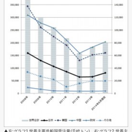
▲左:グラフ1 世界主要造船国受注量(千総トン) 右:グラフ2 世界主