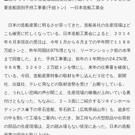
要造船国別手持工事量(千総トン) ―日本造船工業会
日本の造船産業に明るさが戻ってきた。造船各社の生産現場はど
こも確実に忙しくなっている。日本造船工業会によると、２０１４
年６月末現在の受注は、今年１月から６月までの半年間で１１８８
万総トンと、昨年同期比97%増となり、リーマンショック前の水準
まで回復した。また、手持工事量は、前年の１年間分の24.2%増。
９６８隻、３２４０．２万総トンを懐にし、来年の仕事量を確保し
ている。今回、造船産業特集の取材を申し込んだ３社でも、新聞
社、出版社、テレビ局などの取材攻勢を受け「お断りしている」
と、うれしい悲鳴の声が聞こえ、生産現場の稼働が上向いている裏
付けともなった。ちなみに、２～３面にご紹介するツネイシホール
ディングス傘下の常石造船、常石鉄工（広島県福山市）も、超多忙
の中を割いて工場をご案内いただき、加工待ちの大型部品や出荷前
の部品の生産現場は、足の踏み場もない状況にあった。日本の造船
産業の現況を取り上げた。