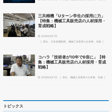
三共精機「Uターン学生の採用に力」
【特集：機械工具販売店の人材採用・
育成戦略】
2026年8月7日
商社
日本産機新聞
機械工具業界の出来事
特集
コハラ「技術者が10年で6倍に」【特
集：機械工具販売店の人材採用・育成
戦略】
2026年8月7日
商社
機械工具業界の出来事
特集
トピックス