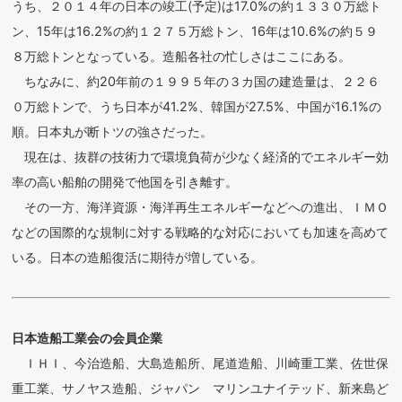
うち、２０１４年の日本の竣工(予定)は17.0%の約１３３０万総ト
ン、15年は16.2%の約１２７５万総トン、16年は10.6%の約５９
８万総トンとなっている。造船各社の忙しさはここにある。
ちなみに、約20年前の１９９５年の３カ国の建造量は、２２６
０万総トンで、うち日本が41.2%、韓国が27.5%、中国が16.1%の
順。日本丸が断トツの強さだった。
現在は、抜群の技術力で環境負荷が少なく経済的でエネルギー効
率の高い船舶の開発で他国を引き離す。
その一方、海洋資源・海洋再生エネルギーなどへの進出、ＩＭＯ
などの国際的な規制に対する戦略的な対応においても加速を高めて
いる。日本の造船復活に期待が増している。
日本造船工業会の会員企業
ＩＨＩ、今治造船、大島造船所、尾道造船、川崎重工業、佐世保
重工業、サノヤス造船、ジャパン マリンユナイテッド、新来島ど