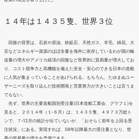
１４年は１４３５隻、世界３位
回復の背景は、石炭や原油、鉄鉱石、天然ガス、羊毛、綿花、大
豆などエネルギー資源のほぼ全量を海外に依存しているわが国の輸
送量の増大やアメリカ経済の回復など世界的に貿易量が増大してお
り、コスト競争力と高機能を備えた安全・安心のできる日本の造船
に人気が集まっていることがあげられる。もちろん、たゆまぬユー
ザーニーズを取り込んだ技術開発と営業努力が大きいことは言うま
でもない。
先ず、世界の主要造船国別受注量(日本造船工業会、グラフ１)を
見ると、２０１４年（１‐６月）は、１４３５隻、４９７３万総ト
ンで、７‐12月の統計が出ていないが、「おそらく前年を上回る受
注状況」にある。実現すれば、08年以降最大の受注量となり、世
界の貿易量の増大を予測できる。