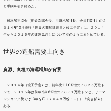
と手綱を引き締めた。
日本船主協会（朝倉次郎会長、川崎汽船社長、会員110社）の２
０１４年10月発行「世界の商船建造量と竣工予定」は、２０１４
年から２０１６年の建造見通しについて次のようにまとめている。
世界の造船需要上向き
資源、食糧の海運増加が背景
２０１４年（竣工予定）は、前年比111.0%増の７８２５万総ト
ンで、２０１５年は前年比0.6%増の７８７１万総トンと、リーマ
ンショック後では13年を底（７０４８万総トン）に上向き傾向に
ある。