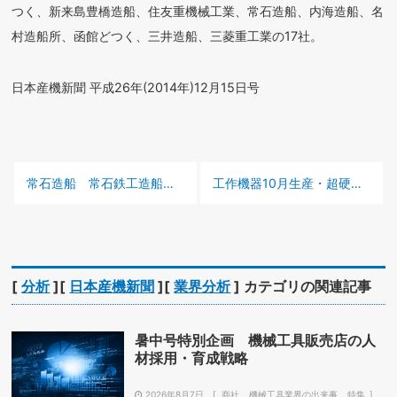
つく、新来島豊橋造船、住友重機械工業、常石造船、内海造船、名
村造船所、函館どつく、三井造船、三菱重工業の17社。
日本産機新聞 平成26年(2014年)12月15日号
前の記事 :
次の記事 :
常石造船 常石鉄工
造船産業特集 生産現場を訪ねて
工作機器10月生産・超硬工具10月生産
[
分析
][
日本産機新聞
][
業界分析
] カテゴリの関連記事
暑中号特別企画 機械工具販売店の人
材採用・育成戦略
2026年8月7日
商社
機械工具業界の出来事
特集