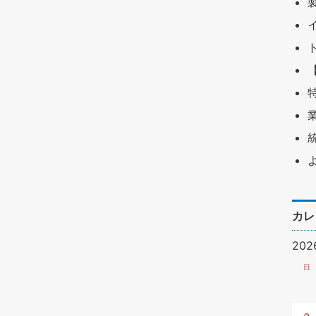
カレ
20
日