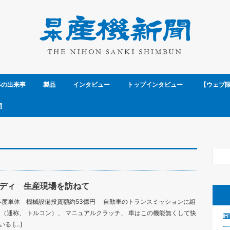
界の出来事
製品
インタビュー
トップインタビュー
【ウェブ
問
ディ 生産現場を訪ねて
14年度単体 機械設備投資額約53億円 自動車のトランスミッションに組
 （通称、 トルコン）、 マニュアルクラッチ、 車はこの機能無くして快
る […]