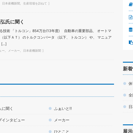
日本産機新聞
生産現場を訪ねて
義弘氏に聞く
技術 「トルコン」854万台(13年度) 自動車の重要部品、 オートマ
（以下ＡＴ） のトルクコンバータ （以下、 トルコン） や、 マニュア
[…]
ュー
メーカー
日本産機新聞
新着
休
全
日
人に聞く
ふぁいと!!
プインタビュー
メーカー
展示
ひとこと