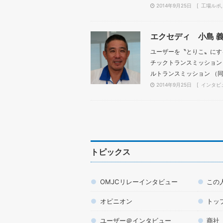
2014年9月25日
工場ルポ
エクセディ 小島 
ユーザーを〝とりこ〟にする
チックトランスミッション 
ルトランスミッション （同 
2014年9月25日
インタビ
トピックス
OMJCリレーインタビュー
この
オピニオン
トッ
ユーザー＠インタビュー
商社