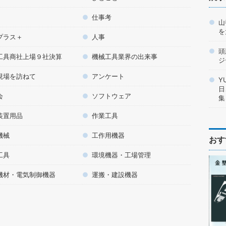
仕事考
山
を
プラス＋
人事
頭
工具商社上場９社決算
機械工具業界の出来事
ジ
現場を訪ねて
アンケート
Y
日
会
ソフトウェア
集
装置用品
作業工具
機械
工作用機器
おす
工具
環境機器・工場管理
機材・電気制御機器
運搬・建設機器