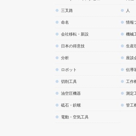
三叉路
人
命名
情報
会社移転・新設
機械
日本の得意技
生産
分析
座談
ロボット
伝導
切削工具
工作
油空圧機器
測定
砥石・鋲螺
管工
電動・空気工具