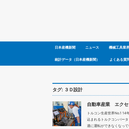
日本産機新聞
ニュース
機械工具業
統計データ（日本産機新聞）
よくある質
タグ:
３Ｄ設計
自動車産業 エクセ
トルコン生産世界No.1 
込まれるトルクコンバータ
適に運転ができなくなってい