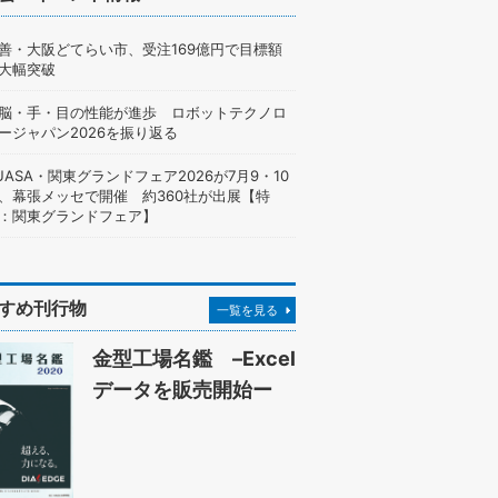
善・大阪どてらい市、受注169億円で目標額
大幅突破
脳・手・目の性能が進歩 ロボットテクノロ
ージャパン2026を振り返る
UASA・関東グランドフェア2026が7月9・10
、幕張メッセで開催 約360社が出展【特
：関東グランドフェア】
すめ刊行物
一覧を見る
金型工場名鑑 –Excel
データを販売開始ー