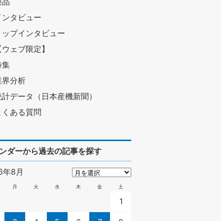
製品
インタビュー
トップインタビュー
【ウェブ限定】
特集
業界分析
統計データ（日本産機新聞）
よくある質問
ンダーから過去の記事を探す
26年8月
月
火
水
木
金
土
1