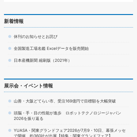
新着情報
休刊のお知らせとお詫び
全国製造工場名鑑 Excelデータを販売開始
日本産機新聞 縮刷版（2021年）
展示会・イベント情報
山善・大阪どてらい市、受注169億円で目標額を大幅突破
頭脳・手・目の性能が進歩 ロボットテクノロジージャパン
2026を振り返る
YUASA・関東グランドフェア2026が7月9・10日、幕張メッセ
で開催 約360社が出展【特集：関東グランドフェア】