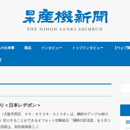
界の出来事
製品
インタビュー
トップインタビュー
【ウェブ
問
り＜日本レヂボン＞
ン（大阪市西区、０６・６５３８・０１３６）は、鋼材やアングル材の
）切りすることができるオフセット切断砥石「飛騨の匠流星」を５月１
星は、高性能両面 […]