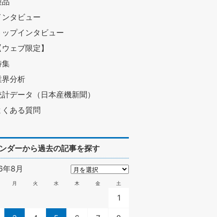
製品
インタビュー
トップインタビュー
【ウェブ限定】
特集
業界分析
統計データ（日本産機新聞）
よくある質問
ンダーから過去の記事を探す
26年8月
月
火
水
木
金
土
1