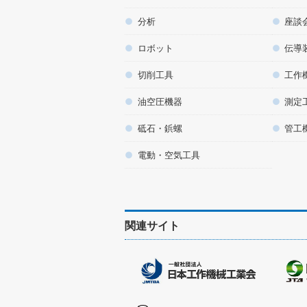
分析
座談
ロボット
伝導
切削工具
工作
油空圧機器
測定
砥石・鋲螺
管工
電動・空気工具
関連サイト