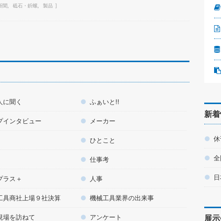
新聞
砥石・鋲螺
製品
人に聞く
ふぁいと!!
新着
プインタビュー
メーカー
休
ひとこと
全
仕事考
日
プラス＋
人事
工具商社上場９社決算
機械工具業界の出来事
現場を訪ねて
アンケート
展示