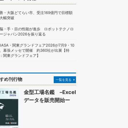
善・大阪どてらい市、受注169億円で目標額
大幅突破
脳・手・目の性能が進歩 ロボットテクノロ
ージャパン2026を振り返る
UASA・関東グランドフェア2026が7月9・10
、幕張メッセで開催 約360社が出展【特
：関東グランドフェア】
すめ刊行物
一覧を見る
金型工場名鑑 –Excel
データを販売開始ー