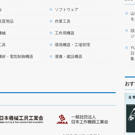
会
ソフトウェア
山
を
装置用品
作業工具
頭
機械
工作用機器
ジ
工具
環境機器・工場管理
Y
日
機材・電気制御機器
運搬・建設機器
集
おす