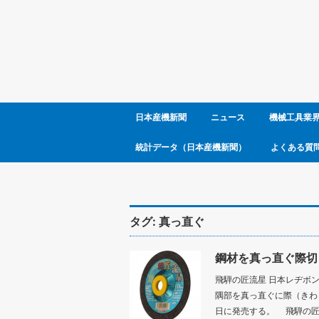
日本産機新聞
ニュース
機械工具業
統計データ（日本産機新聞）
よくある質
タグ:
真っ直ぐ
鋼材を真っ直ぐ際切
飛騨の匠流星 日本レヂボ
隅部を真っ直ぐに際（きわ
日に発売する。 飛騨の匠流