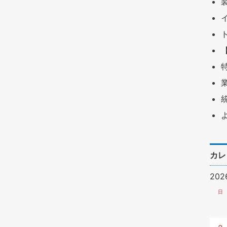
カレ
20
日