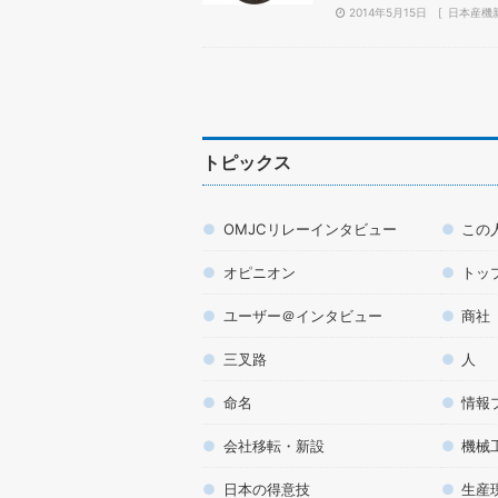
2014年5月15日
日本産機
トピックス
OMJCリレーインタビュー
この
オピニオン
トッ
ユーザー＠インタビュー
商社
三叉路
人
命名
情報
会社移転・新設
機械
日本の得意技
生産