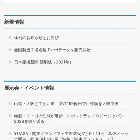
新着情報
休刊のお知らせとお詫び
全国製造工場名鑑 Excelデータを販売開始
日本産機新聞 縮刷版（2021年）
展示会・イベント情報
山善・大阪どてらい市、受注169億円で目標額を大幅突破
頭脳・手・目の性能が進歩 ロボットテクノロジージャパン
2026を振り返る
YUASA・関東グランドフェア2026が7月9・10日、幕張メッセ
で開催 約360社が出展【特集：関東グランドフェア】