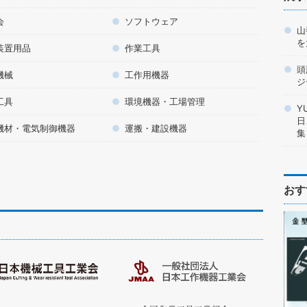
会
ソフトウェア
山
を
装置用品
作業工具
頭
機械
工作用機器
ジ
工具
環境機器・工場管理
Y
日
機材・電気制御機器
運搬・建設機器
集
おす