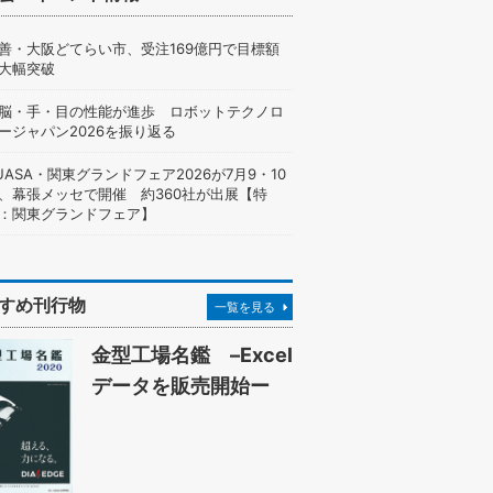
善・大阪どてらい市、受注169億円で目標額
大幅突破
脳・手・目の性能が進歩 ロボットテクノロ
ージャパン2026を振り返る
UASA・関東グランドフェア2026が7月9・10
、幕張メッセで開催 約360社が出展【特
：関東グランドフェア】
すめ刊行物
一覧を見る
金型工場名鑑 –Excel
データを販売開始ー