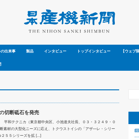
界の出来事
製品
インタビュー
トップインタビュー
【ウェブ
問
の切断砥石を発売
 平和テクニカ（東京都中央区、小池達夫社長、０３・３２４９・０
切断素材の大型化ニーズに応え、トクウストイシの「アザ―レ・シリー
２５５シリーズを拡 […]