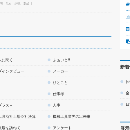
聞
砥石・鋲螺
製品
人に聞く
ふぁいと!!
新着
プインタビュー
メーカー
休
ひとこと
全
仕事考
日
プラス＋
人事
工具商社上場９社決算
機械工具業界の出来事
現場を訪ねて
アンケート
展示