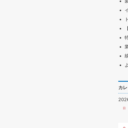
カレ
20
日