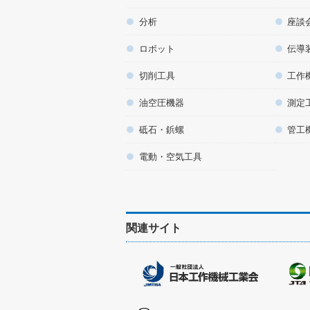
分析
座談
ロボット
伝導
切削工具
工作
油空圧機器
測定
砥石・鋲螺
管工
電動・空気工具
関連サイト