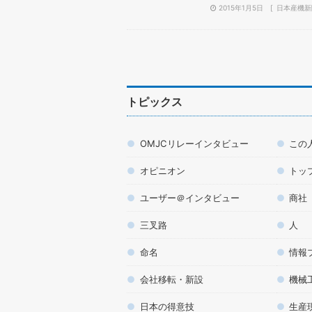
2015年1月5日
日本産機新
トピックス
OMJCリレーインタビュー
この
オピニオン
トッ
ユーザー＠インタビュー
商社
三叉路
人
命名
情報
会社移転・新設
機械
日本の得意技
生産