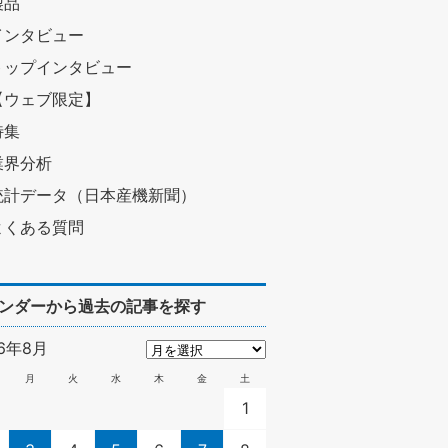
製品
インタビュー
トップインタビュー
【ウェブ限定】
特集
業界分析
統計データ（日本産機新聞）
よくある質問
ンダーから過去の記事を探す
26年8月
月
火
水
木
金
土
1