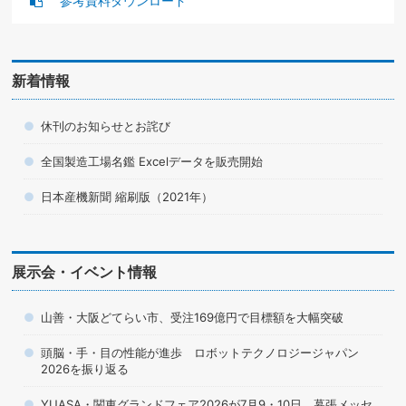
参考資料ダウンロード
新着情報
休刊のお知らせとお詫び
全国製造工場名鑑 Excelデータを販売開始
日本産機新聞 縮刷版（2021年）
展示会・イベント情報
山善・大阪どてらい市、受注169億円で目標額を大幅突破
頭脳・手・目の性能が進歩 ロボットテクノロジージャパン
2026を振り返る
YUASA・関東グランドフェア2026が7月9・10日、幕張メッセ