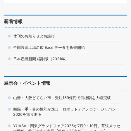
新着情報
休刊のお知らせとお詫び
全国製造工場名鑑 Excelデータを販売開始
日本産機新聞 縮刷版（2021年）
展示会・イベント情報
山善・大阪どてらい市、受注169億円で目標額を大幅突破
頭脳・手・目の性能が進歩 ロボットテクノロジージャパン
2026を振り返る
YUASA・関東グランドフェア2026が7月9・10日、幕張メッセ
で開催 約360社が出展【特集：関東グランドフェア】