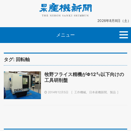
2026年8月8日（土）
メニュー
タグ:
回転軸
牧野フライス精機がΦ12㍉以下向けの
工具研削盤
2014年12月5日
工作機械
日本産機新聞
製品