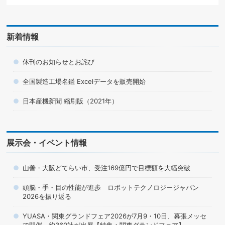
新着情報
休刊のお知らせとお詫び
全国製造工場名鑑 Excelデータを販売開始
日本産機新聞 縮刷版（2021年）
展示会・イベント情報
山善・大阪どてらい市、受注169億円で目標額を大幅突破
頭脳・手・目の性能が進歩 ロボットテクノロジージャパン
2026を振り返る
YUASA・関東グランドフェア2026が7月9・10日、幕張メッセ
で開催 約360社が出展【特集：関東グランドフェア】