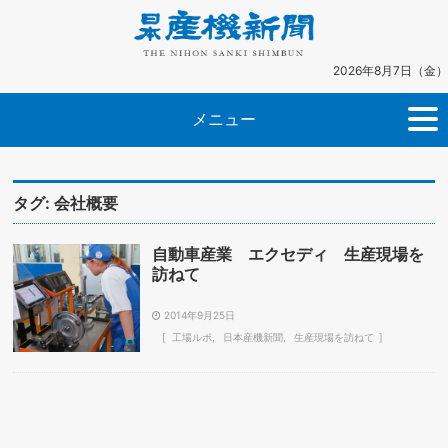
2026年8月7日（金）
メニュー
タグ:
会社概要
自動車産業 エクセディ 生産現場を
訪ねて
2014年9月25日
工場ルポ
日本産機新聞
生産現場を訪ねて