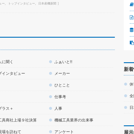
ュー
トップインタビュー
日本産機新聞
人に聞く
ふぁいと!!
新着
プインタビュー
メーカー
休
ひとこと
全
仕事考
日
プラス＋
人事
工具商社上場９社決算
機械工具業界の出来事
現場を訪ねて
アンケート
展示