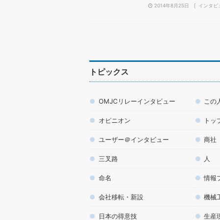
2014年8月25日
インタビ
トピックス
OMJCリレーインタビュー
この
オピニオン
トッ
ユーザー＠インタビュー
商社
三叉路
人
命名
情報
会社移転・新設
機械
日本の得意技
生産