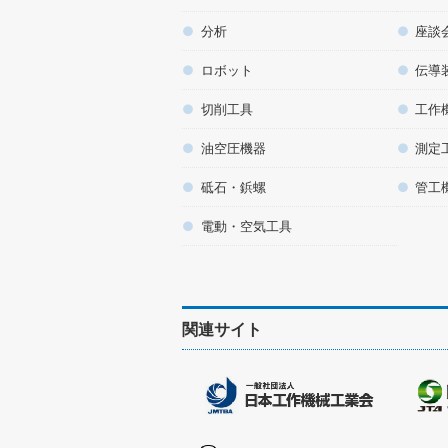
分析
座談
ロボット
伝導
切削工具
工作
油空圧機器
測定
砥石・鋲螺
管工
電動・空気工具
関連サイト