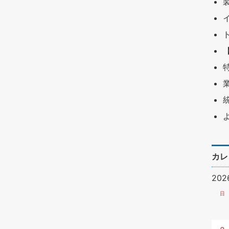
カレ
20
日