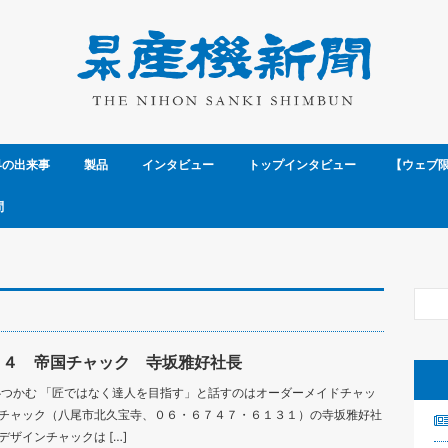
界の出来事
製品
インタビュー
トップインタビュー
【ウェブ
問
１４ 帝国チャック 寺坂雅好社長
心つかむ 「匠ではなく達人を目指す」と話すのはオーダーメイドチャッ
チャック（八尾市北久宝寺、０６・６７４７・６１３１）の寺坂雅好社
ザインチャックは […]