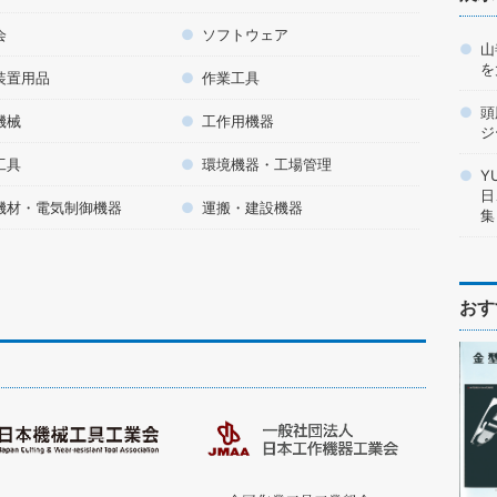
会
ソフトウェア
山
を
装置用品
作業工具
頭
機械
工作用機器
ジ
工具
環境機器・工場管理
Y
日
機材・電気制御機器
運搬・建設機器
集
おす