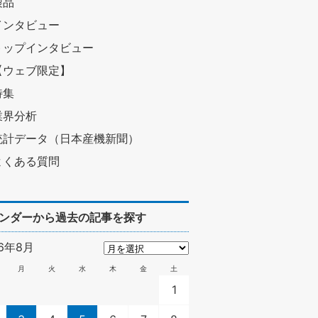
製品
インタビュー
トップインタビュー
【ウェブ限定】
特集
業界分析
統計データ（日本産機新聞）
よくある質問
ンダーから過去の記事を探す
26年8月
月
火
水
木
金
土
1