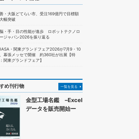
善・大阪どてらい市、受注169億円で目標額
大幅突破
脳・手・目の性能が進歩 ロボットテクノロ
ージャパン2026を振り返る
UASA・関東グランドフェア2026が7月9・10
、幕張メッセで開催 約360社が出展【特
：関東グランドフェア】
すめ刊行物
一覧を見る
金型工場名鑑 –Excel
データを販売開始ー