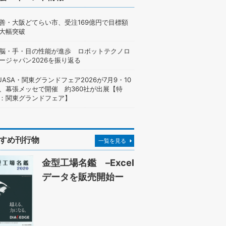
善・大阪どてらい市、受注169億円で目標額
大幅突破
脳・手・目の性能が進歩 ロボットテクノロ
ージャパン2026を振り返る
UASA・関東グランドフェア2026が7月9・10
、幕張メッセで開催 約360社が出展【特
：関東グランドフェア】
すめ刊行物
一覧を見る
金型工場名鑑 –Excel
データを販売開始ー