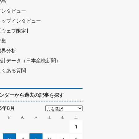
製品
インタビュー
トップインタビュー
【ウェブ限定】
特集
業界分析
統計データ（日本産機新聞）
よくある質問
ンダーから過去の記事を探す
26年8月
月
火
水
木
金
土
1