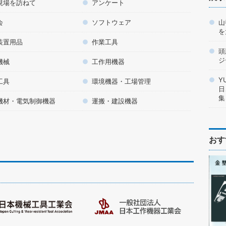
現場を訪ねて
アンケート
山
会
ソフトウェア
を
装置用品
作業工具
頭
ジ
機械
工作用機器
Y
工具
環境機器・工場管理
日
集
機材・電気制御機器
運搬・建設機器
おす