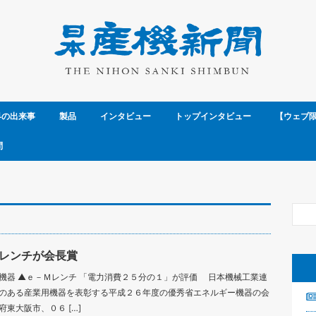
界の出来事
製品
インタビュー
トップインタビュー
【ウェブ
問
レンチが会長賞
機器 ▲ｅ－Ｍレンチ 「電力消費２５分の１」が評価 日本機械工業連
のある産業用機器を表彰する平成２６年度の優秀省エネルギー機器の会
東大阪市、０６ […]