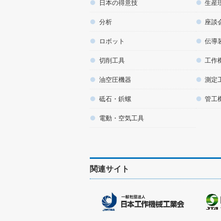
日本の得意技
生産
分析
座談
ロボット
伝導
切削工具
工作
油空圧機器
測定
砥石・鋲螺
管工
電動・空気工具
関連サイト