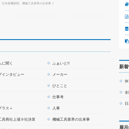
日本産機新聞
機械工具業界の出来事
人に聞く
ふぁいと!!
新着
プインタビュー
メーカー
休
ひとこと
全
仕事考
日
プラス＋
人事
工具商社上場９社決算
機械工具業界の出来事
展示