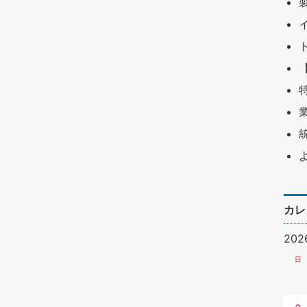
カレ
20
日