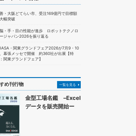
善・大阪どてらい市、受注169億円で目標額
大幅突破
脳・手・目の性能が進歩 ロボットテクノロ
ージャパン2026を振り返る
UASA・関東グランドフェア2026が7月9・10
、幕張メッセで開催 約360社が出展【特
：関東グランドフェア】
すめ刊行物
一覧を見る
金型工場名鑑 –Excel
データを販売開始ー