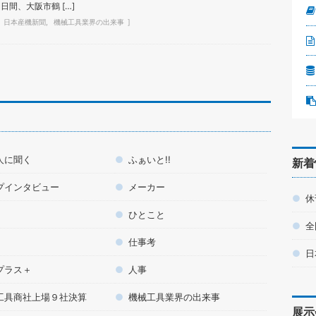
日間、大阪市鶴 […]
日本産機新聞
機械工具業界の出来事
人に聞く
ふぁいと!!
新着
プインタビュー
メーカー
休
ひとこと
全
仕事考
日
プラス＋
人事
工具商社上場９社決算
機械工具業界の出来事
展示