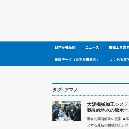
日本産機新聞
ニュース
機械工具業
統計データ（日本産機新聞）
よくある質
タグ:
アマノ
大阪機械加工システ
鶴見緑地水の館ホー
潜在的問題解決の提案 ▲
とする最新の機械加工シス