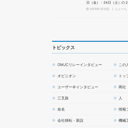
日（金）・24日（土）の２
2015年1月15日
ニュース
トピックス
OMJCリレーインタビュー
この
オピニオン
トッ
ユーザー＠インタビュー
商社
三叉路
人
命名
情報
会社移転・新設
機械