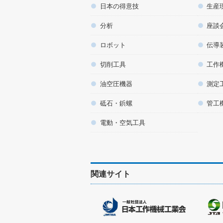
日本の得意技
生産
分析
座談
ロボット
伝導
切削工具
工作
油空圧機器
測定
砥石・鋲螺
管工
電動・空気工具
関連サイト