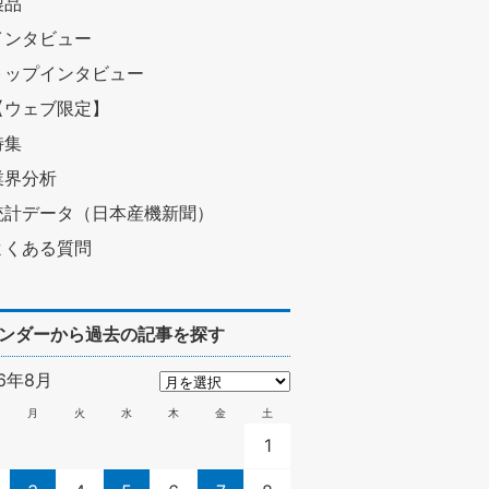
製品
インタビュー
トップインタビュー
【ウェブ限定】
特集
業界分析
統計データ（日本産機新聞）
よくある質問
ンダーから過去の記事を探す
26年8月
月
火
水
木
金
土
1