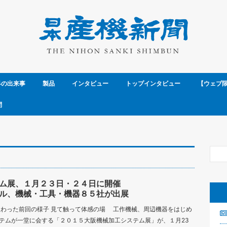
界の出来事
製品
インタビュー
トップインタビュー
【ウェブ
問
ム展、１月２３日・２４日に開催
ル、機械・工具・機器８５社が出展
賑わった前回の様子 見て触って体感の場 工作機械、周辺機器をはじめ
テムが一堂に会する「２０１５大阪機械加工システム展」が、１月23