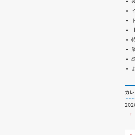
カレ
20
日