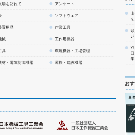
現場を訪ねて
アンケート
山
会
ソフトウェア
を
装置用品
作業工具
頭
ジ
機械
工作用機器
Y
工具
環境機器・工場管理
日
集
機材・電気制御機器
運搬・建設機器
おす