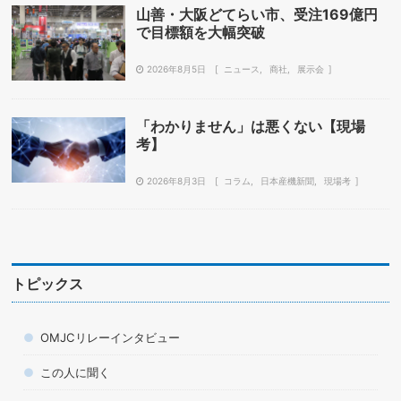
山善・大阪どてらい市、受注169億円
で目標額を大幅突破
2026年8月5日
ニュース
商社
展示会
「わかりません」は悪くない【現場
考】
2026年8月3日
コラム
日本産機新聞
現場考
トピックス
OMJCリレーインタビュー
この人に聞く