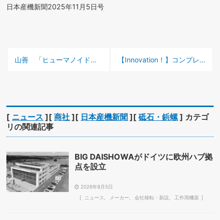
日本産機新聞2025年11月5日号
前の記事 :
次の記事 :
山善 「ヒューマノイド・フィジカルデータ生成センター」の構築プロジェクトに参画
【Innovation！】コンプレッサ・周辺機器
[
ニュース
][
商社
][
日本産機新聞
][
砥石・鋲螺
] カテゴ
リの関連記事
BIG DAISHOWAがドイツに欧州ハブ拠
点を設立
2026年8月5日
ニュース
メーカー
会社移転・新設
工作用機器