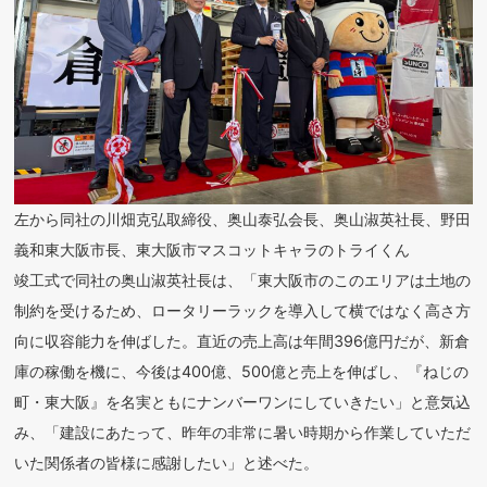
左から同社の川畑克弘取締役、奥山泰弘会長、奥山淑英社長、野田
義和東大阪市長、東大阪市マスコットキャラのトライくん
竣工式で同社の奥山淑英社長は、「東大阪市のこのエリアは土地の
制約を受けるため、ロータリーラックを導入して横ではなく高さ方
向に収容能力を伸ばした。直近の売上高は年間396億円だが、新倉
庫の稼働を機に、今後は400億、500億と売上を伸ばし、『ねじの
町・東大阪』を名実ともにナンバーワンにしていきたい」と意気込
み、「建設にあたって、昨年の非常に暑い時期から作業していただ
いた関係者の皆様に感謝したい」と述べた。