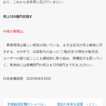
おり、これから全世界に広げていきたい。
売上120億円目指す
今後の展開は。
事業環境は厳しい状況が続いている。まずは足元の売上確保に尽
力する。その中で、以前取引のあった“ご無沙汰”の商社や販売店、
ユーザーの掘り起こしにも継続的に取り組み、商機拡大を図ってい
く。将来的には産機部門の売上を120億円まで引き上げたい。
日本産機新聞 2020年8月20日
前の記事 :
次の記事 :
非接触測定機のショールーム開設 –ユーロテクノ –
測定の未来を提案 –ミツトヨ 沼田 恵明社長に聞く–