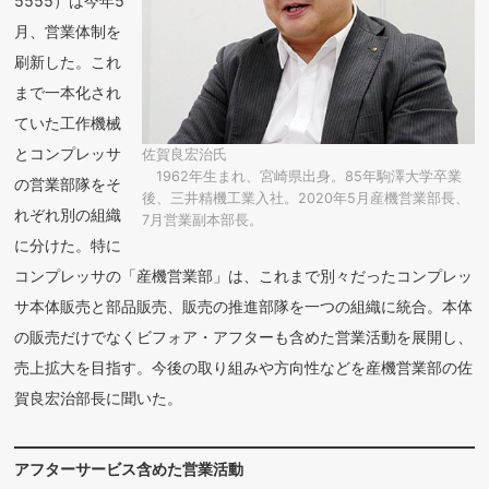
5555）は今年5
月、営業体制を
刷新した。これ
まで一本化され
ていた工作機械
とコンプレッサ
佐賀良宏治氏
1962年生まれ、宮崎県出身。85年駒澤大学卒業
の営業部隊をそ
後、三井精機工業入社。2020年5月産機営業部長、
れぞれ別の組織
7月営業副本部長。
に分けた。特に
コンプレッサの「産機営業部」は、これまで別々だったコンプレッ
サ本体販売と部品販売、販売の推進部隊を一つの組織に統合。本体
の販売だけでなくビフォア・アフターも含めた営業活動を展開し、
売上拡大を目指す。今後の取り組みや方向性などを産機営業部の佐
賀良宏治部長に聞いた。
アフターサービス含めた営業活動