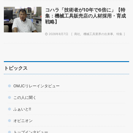
コハラ「技術者が10年で6倍に」【特
集：機械工具販売店の人材採用・育成
戦略】
2026年8月7日
商社
機械工具業界の出来事
特集
トピックス
OMJCリレーインタビュー
この人に聞く
ふぁいと!!
オピニオン
トップインタビュー