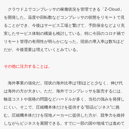
クラウド上でコンプレッサの稼働状況を管理できる「Z‐Cloud」
を開発した。温度や回転数などコンプレッサの状態をリモートで見
ることができ、今後はサービス工場と繋げて、予防保全などより充
実したサービス体制の構築も検討している。特に今回のコロナ禍で
リモート管理の有用性が明らかになった。現状の導入率は数%ほど
だが、今後需要は増えていくとみている。
その他に注力することは。
海外事業の強化だ。現状の海外比率は1割ほどと少なく、伸び代
は海外の方が大きい。ただ、海外でコンプレッサを販売するには、
輸送コストや規格の問題などハードルが多く、当社の強みを発揮し
にくい。そこで、圧縮機本体だけを提供する“部品ビジネス”に挑
む。圧縮機本体だけを現地メーカーに提供した方が、競争力を維持
しながらビジネスを展開できる。すでに一部の国や地域では進めて