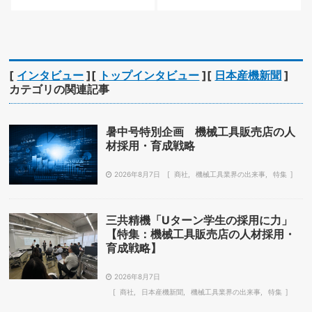
[
インタビュー
][
トップインタビュー
][
日本産機新聞
]
カテゴリの関連記事
暑中号特別企画 機械工具販売店の人
材採用・育成戦略
2026年8月7日
商社
機械工具業界の出来事
特集
三共精機「Uターン学生の採用に力」
【特集：機械工具販売店の人材採用・
育成戦略】
2026年8月7日
商社
日本産機新聞
機械工具業界の出来事
特集