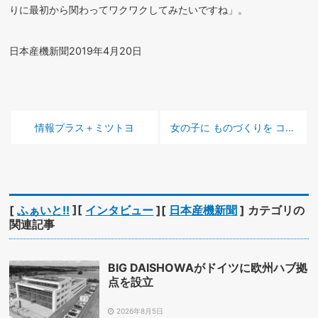
りに最初から関わってワクワクしてみたいですね」。
日本産機新聞2019年4月20日
前の記事 :
次の記事 :
情報プラス＋
ミツトヨ
女の子に ものづくりを
コノエ
[
ふぁいと!!
][
インタビュー
][
日本産機新聞
] カテゴリの
関連記事
BIG DAISHOWAがドイツに欧州ハブ拠
点を設立
2026年8月5日