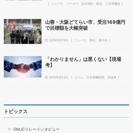
ニュース
メーカー
会社移転・新設
工作用機器
山善・大阪どてらい市、受注169億円
で目標額を大幅突破
2026年8月5日
ニュース
商社
展示会
「わかりません」は悪くない【現場
考】
2026年8月3日
コラム
日本産機新聞
現場考
トピックス
OMJCリレーインタビュー