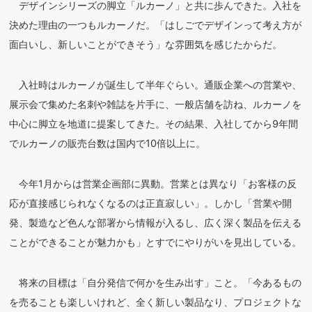
デザインシリーズの脚立「ルカーノ」と共に歩んできた。入社を
決めた理由の一つもルカーノだ。「はしごでデザインって考え方が
面白いし、新しいことができそう」な雰囲気を感じたからだ。
入社時はルカーノが誕生して半年ぐらい。通販企業への営業や、
展示会で集めた名刺や雑誌を片手に、一般店舗を訪ね、ルカーノを
中心に脚立を地道に提案してきた。その結果、入社してから9年間
でルカーノの販売台数は国内で10倍以上に。
今年1月からは営業企画部に異動。営業とは異なり「お客様の反
応が直接感じられなくなるのは正直寂しい」。しかし「営業や開
発、製造など色んな部署から情報が入るし、広く深く製品を伝える
ことができることが魅力かも」とすでにやりがいを見出している。
将来の目標は「自分発信で何かを生み出す」こと。「今あるもの
を売ることも楽しいけれど、全く新しい製品なり、プロジェクトな