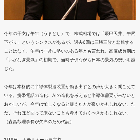
今年の干支は午年（うまどし）で、株式相場では「辰巳天井、午尻
下がり」というジンクスがあるが、過去6回は三勝三敗と悲観する
ことはなく、午年は非常に勢いのある年とも言われ、高度成長期は
「いざなぎ景気」の初期で、当時子供ながら日本の景気の勢いを感
じた。
今年は本格的に半導体製造装置が動き出すとの声が大きく聞こえて
いる。携帯電話の進化、AIの進化を考えると半導体需要が来ないと
おかしいが、今年は忙しくなると捉えた方が良いかもしれない。た
だ、それほど回って来ないことも考えておくべきかもしれない。
（森昌哉理事長が欠席のため代読）
1月9日、ホテルオークラ京都