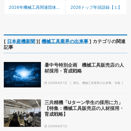
前の記事 :
次の記事 :
2026年機械工具関連団体の需要見通し 航空、防衛や造船のけん引に期待
2026トップ年頭語録【１】
[
日本産機新聞
][
機械工具業界の出来事
] カテゴリの関連
記事
暑中号特別企画 機械工具販売店の人
材採用・育成戦略
2026年8月7日
商社
機械工具業界の出来事
特集
三共精機「Uターン学生の採用に力」
【特集：機械工具販売店の人材採用・
育成戦略】
2026年8月7日