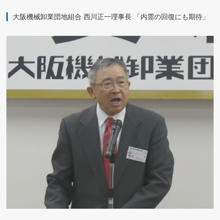
大阪機械卸業団地組合 西川正一理事長 「内需の回復にも期待」