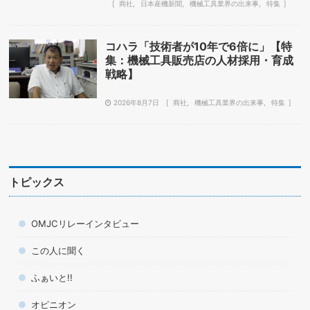
商社
日本産機新聞
機械工具業界の出来事
特集
コハラ「技術者が10年で6倍に」【特
集：機械工具販売店の人材採用・育成
戦略】
2026年8月7日
商社
機械工具業界の出来事
特集
トピックス
OMJCリレーインタビュー
この人に聞く
ふぁいと!!
オピニオン