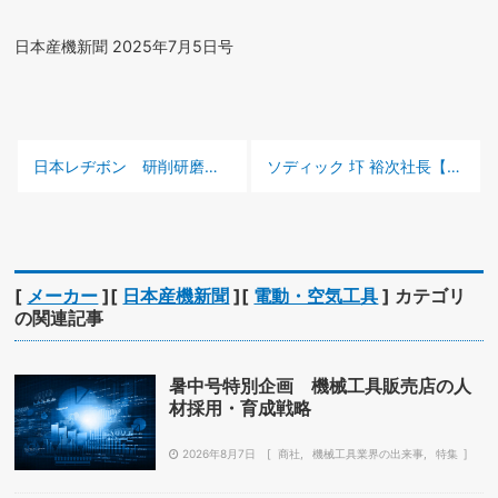
日本産機新聞 2025年7月5日号
前の記事 :
次の記事 :
日本レヂボン 研削研磨のグローバルメーカーに
ソディック 圷 裕次社長【この人に聞く2025】
[
メーカー
][
日本産機新聞
][
電動・空気工具
] カテゴリ
の関連記事
暑中号特別企画 機械工具販売店の人
材採用・育成戦略
2026年8月7日
商社
機械工具業界の出来事
特集