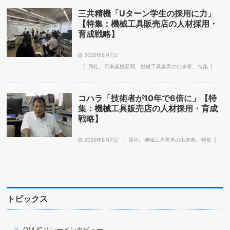
三共精機「Uターン学生の採用に力」
【特集：機械工具販売店の人材採用・
育成戦略】
2026年8月7日
商社
日本産機新聞
機械工具業界の出来事
特集
コハラ「技術者が10年で6倍に」【特
集：機械工具販売店の人材採用・育成
戦略】
2026年8月7日
商社
機械工具業界の出来事
特集
トピックス
OMJCリレーインタビュー